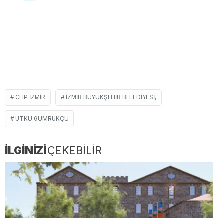
CHP IZMIR
İZMIR BÜYÜKŞEHIR BELEDIYESI,
UTKU GÜMRÜKÇÜ
İLGİNİZİ
ÇEKEBİLİR