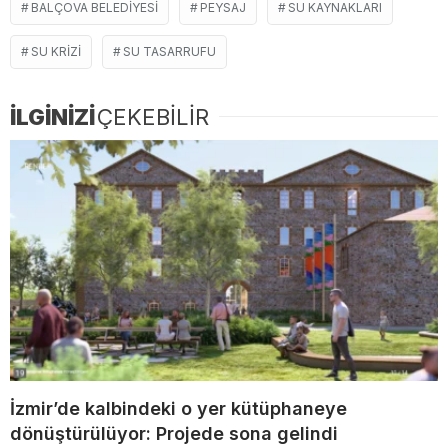
BALÇOVA BELEDIYESI
PEYSAJ
SU KAYNAKLARI
SU KRIZI
SU TASARRUFU
İLGİNİZİ
ÇEKEBİLİR
İzmir’de kalbindeki o yer kütüphaneye
dönüştürülüyor: Projede sona gelindi