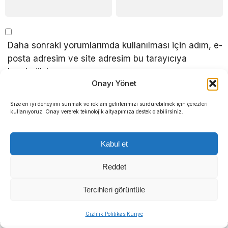
Daha sonraki yorumlarımda kullanılması için adım, e-
posta adresim ve site adresim bu tarayıcıya
kaydedilsin.
Onayı Yönet
Size en iyi deneyimi sunmak ve reklam gelirlerimizi sürdürebilmek için çerezleri
kullanıyoruz. Onay vererek teknolojik altyapımıza destek olabilirsiniz.
Kabul et
Reddet
Sosyal medya hesaplarımızı keşfedin
Tercihleri görüntüle
Gizlilik Politikası
Künye