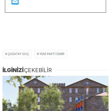
ÇAĞATAY GÜÇ
YENİ PARTI İZMIR
İLGİNİZİ
ÇEKEBİLİR