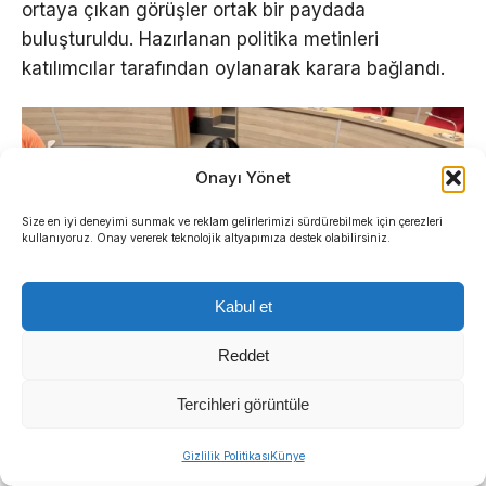
ortaya çıkan görüşler ortak bir paydada
buluşturuldu. Hazırlanan politika metinleri
katılımcılar tarafından oylanarak karara bağlandı.
Onayı Yönet
Size en iyi deneyimi sunmak ve reklam gelirlerimizi sürdürebilmek için çerezleri
kullanıyoruz. Onay vererek teknolojik altyapımıza destek olabilirsiniz.
Kabul et
Reddet
Tercihleri görüntüle
Sıradaki Haber
Gizlilik Politikası
Künye
İlçe ölçeğinde şekillenen politika önerilerinin,
Menderes Belediyesi’nde başkanvekili kim olacak?