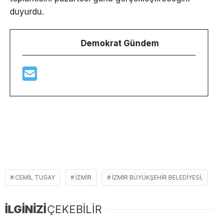
duyurdu.
Demokrat Gündem
CEMIL TUGAY
İZMIR
İZMIR BÜYÜKŞEHIR BELEDIYESI,
İLGİNİZİ
ÇEKEBİLİR