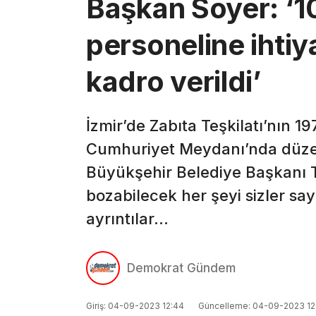
Başkan Soyer: ‘1
personeline ihtiy
kadro verildi’
İzmir’de Zabıta Teşkilatı’nın 1
Cumhuriyet Meydanı’nda düzen
Büyükşehir Belediye Başkanı 
bozabilecek her şeyi sizler say
ayrıntılar…
Demokrat Gündem
Giriş: 04-09-2023 12:44
Güncelleme: 04-09-2023 12