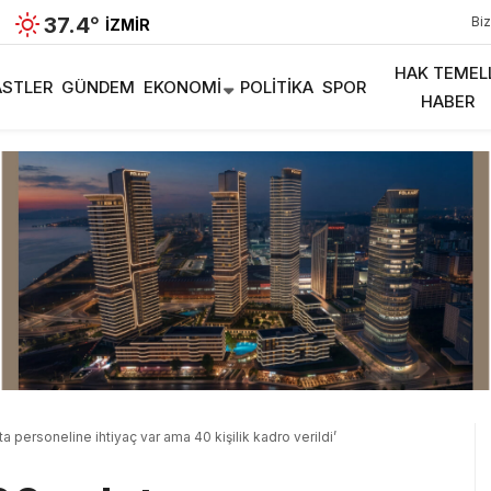
37.4
°
Biz
İZMIR
HAK TEMEL
STLER
GÜNDEM
EKONOMI
POLITIKA
SPOR
HABER
a personeline ihtiyaç var ama 40 kişilik kadro verildi’