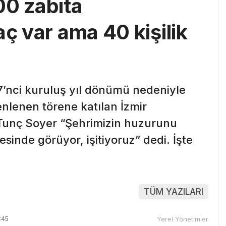
00 zabıta
aç var ama 40 kişilik
97’nci kuruluş yıl dönümü nedeniyle
lenen törene katılan İzmir
Tunç Soyer “Şehrimizin huzurunu
esinde görüyor, işitiyoruz” dedi. İşte
TÜM YAZILARI
:45
Yerel Yönetimler