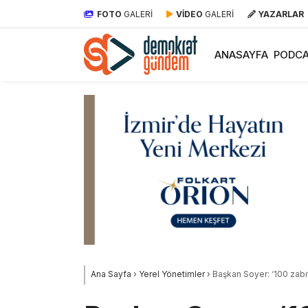
FOTO
GALERİ
VİDEO
GALERİ
YAZARLAR
ANASAYFA
PODCA
Ana Sayfa
›
Yerel Yönetimler
›
Başkan Soyer: ‘100 zabıt