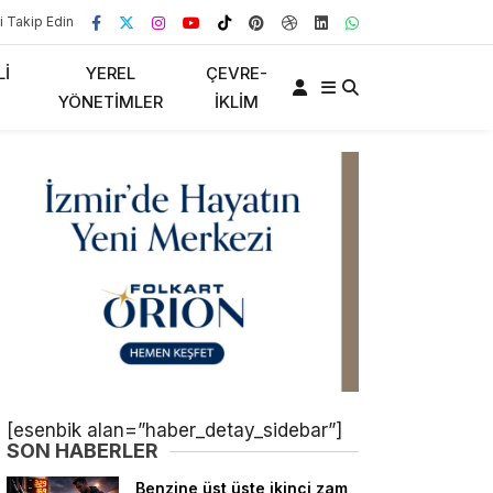
i Takip Edin
LI
YEREL
ÇEVRE-
YÖNETIMLER
İKLIM
[esenbik alan=”haber_detay_sidebar”]
SON HABERLER
Benzine üst üste ikinci zam