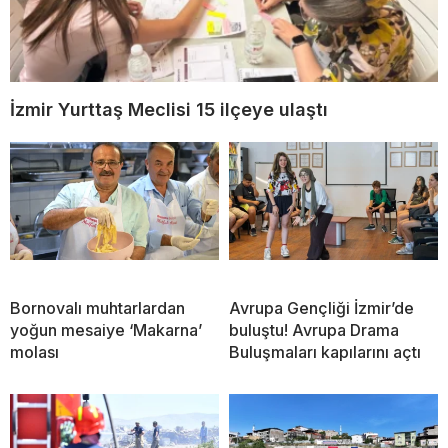
İzmir Yurttaş Meclisi 15 ilçeye ulaştı
Bornovalı muhtarlardan
Avrupa Gençliği İzmir’de
yoğun mesaiye ‘Makarna’
buluştu! Avrupa Drama
molası
Buluşmaları kapılarını açtı