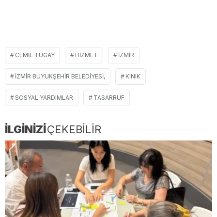
CEMIL TUGAY
HIZMET
İZMIR
İZMIR BÜYÜKŞEHIR BELEDIYESI,
KINIK
SOSYAL YARDIMLAR
TASARRUF
İLGİNİZİ
ÇEKEBİLİR