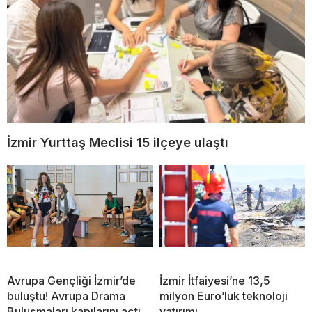
İzmir Yurttaş Meclisi 15 ilçeye ulaştı
Avrupa Gençliği İzmir’de
İzmir İtfaiyesi’ne 13,5
buluştu! Avrupa Drama
milyon Euro’luk teknoloji
Buluşmaları kapılarını açtı
yatırımı