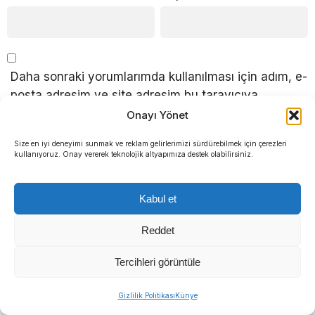
Daha sonraki yorumlarımda kullanılması için adım, e-
posta adresim ve site adresim bu tarayıcıya
kaydedilsin.
Onayı Yönet
Size en iyi deneyimi sunmak ve reklam gelirlerimizi sürdürebilmek için çerezleri
kullanıyoruz. Onay vererek teknolojik altyapımıza destek olabilirsiniz.
Kabul et
Reddet
Tercihleri görüntüle
Gizlilik Politikası
Künye
Ana Sayfa
›
Yerel Yönetimler