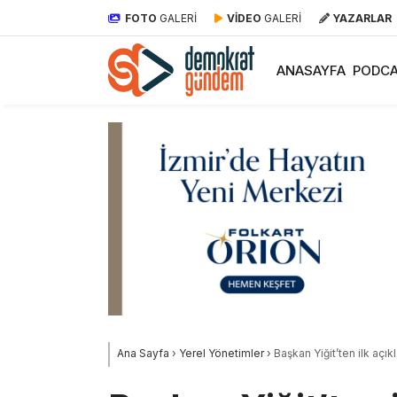
FOTO
GALERİ
VİDEO
GALERİ
YAZARLAR
ANASAYFA
PODCA
Ana Sayfa
›
Yerel Yönetimler
›
Başkan Yiğit’ten ilk açık