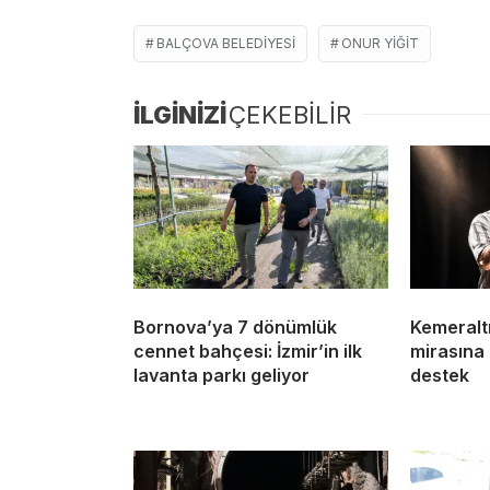
BALÇOVA BELEDIYESI
ONUR YIĞIT
İLGİNİZİ
ÇEKEBİLİR
Bornova’ya 7 dönümlük
Kemeralt
cennet bahçesi: İzmir’in ilk
mirasına 
lavanta parkı geliyor
destek