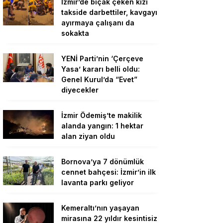
İzmir’de bıçak çeken kızı
takside darbettiler, kavgayı
ayırmaya çalışanı da
sokakta
YENİ Parti’nin ‘Çerçeve
Yasa’ kararı belli oldu:
Genel Kurul’da “Evet”
diyecekler
İzmir Ödemiş’te makilik
alanda yangın: 1 hektar
alan ziyan oldu
Bornova’ya 7 dönümlük
cennet bahçesi: İzmir’in ilk
lavanta parkı geliyor
Kemeraltı’nın yaşayan
mirasına 22 yıldır kesintisiz