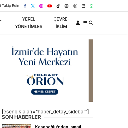
i Takip Edin
LI
YEREL
ÇEVRE-
YÖNETIMLER
İKLIM
[esenbik alan=”haber_detay_sidebar”]
SON HABERLER
Kasapoğlu’ndan İsmail