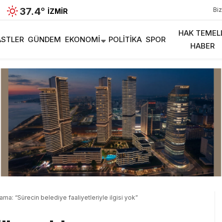
37.4
°
Biz
İZMIR
HAK TEMEL
STLER
GÜNDEM
EKONOMI
POLITIKA
SPOR
HABER
lama: “Sürecin belediye faaliyetleriyle ilgisi yok”