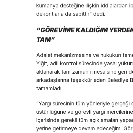
kumanya desteğine ilişkin iddialardan i
dekontlarla da sabittir” dedi.
“GÖREVİME KALDIĞIM YERDE
TAM”
Adalet mekanizmasına ve hukukun temel 
Yiğit, adli kontrol sürecinde yasal yüküm
aklanarak tam zamanlı mesaisine geri dö
arkadaşlarına teşekkür eden Belediye Ba
tamamladı:
“Yargı sürecinin tüm yönleriyle gerçeği
üstünlüğüne ve görevli yargı mercileri
içerisinde gerekli tüm açıklamaları yap
yerine getirmeye devam edeceğim. Göre