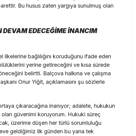
barettir. Bu husus zaten yargıya sunulmuş olan
N DEVAM EDECEĞİME İNANCIM
ilkelerine bağlılığını koruduğunu ifade eden
lülüklerini yerine getireceğini ve kısa sürede
neceğini belirtti. Balçova halkına ve çalışma
şkanı Onur Yiğit, açıklamasını şu sözlerle
 ortaya çıkaracağına inanıyor; adalete, hukukun
ne olan güvenimi koruyorum. Hukuki süreç
acak, üzerime düşen her türlü sorumluluğu
ve geldiğimiz ilk günden bu yana tek