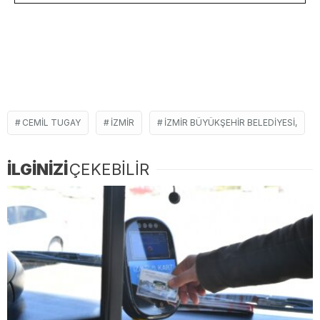
CEMIL TUGAY
İZMIR
İZMIR BÜYÜKŞEHIR BELEDIYESI,
İLGİNİZİ
ÇEKEBİLİR