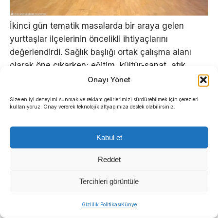
İkinci gün tematik masalarda bir araya gelen
yurttaşlar ilçelerinin öncelikli ihtiyaçlarını
değerlendirdi. Sağlık başlığı ortak çalışma alanı
olarak öne çıkarken; eğitim, kültür-sanat, atık
yönetimi ve sürdürülebilir ulaşım konularında
Onayı Yönet
kapsamlı müzakereler yürütüldü.
Size en iyi deneyimi sunmak ve reklam gelirlerimizi sürdürebilmek için çerezleri
kullanıyoruz. Onay vererek teknolojik altyapımıza destek olabilirsiniz.
Üçüncü ve son günde ise müzakereler sonucunda
ortaya çıkan görüşler ortak bir paydada
Kabul et
buluşturuldu. Hazırlanan politika metinleri
katılımcılar tarafından oylanarak karara bağlandı.
Reddet
Tercihleri görüntüle
Gizlilik Politikası
Künye