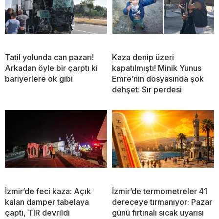
Tatil yolunda can pazarı!
Kaza denip üzeri
Arkadan öyle bir çarptı ki
kapatılmıştı! Minik Yunus
bariyerlere ok gibi
Emre’nin dosyasında şok
dehşet: Sır perdesi
İzmir’de feci kaza: Açık
İzmir’de termometreler 41
kalan damper tabelaya
dereceye tırmanıyor: Pazar
çaptı, TIR devrildi
günü fırtınalı sıcak uyarısı