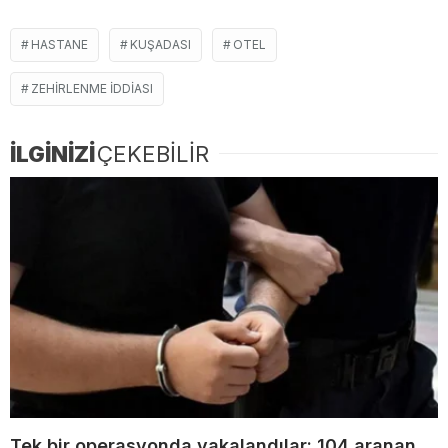
HASTANE
KUŞADASI
OTEL
ZEHIRLENME IDDIASI
İLGİNİZİ
ÇEKEBİLİR
Tek bir operasyonda yakalandılar: 104 aranan