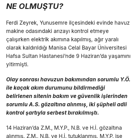
NE OLMUŞTU?
Ferdi Zeyrek, Yunusemre ilçesindeki evinde havuz
makine odasındaki arızayı kontrol etmeye
çalışırken elektrik akımına kapılmış, ağır yaralı
olarak kaldırıldığı Manisa Celal Bayar Üniversitesi
Hafsa Sultan Hastanesi’nde 9 Haziran’da yaşamını
yitirmişti.
Olay sonrası havuzun bakımından sorumlu Y.Ö.
ile kaçak akım durumunu bildirmediği
belirlenen sitenin bakım ve güvenlik işlerinden
sorumlu A.S. gözaltına alınmış, iki şüpheli adli
kontrol şartıyla serbest bırakılmıştı.
14 Haziran’da Z.M., M.Y.P., N.B. ve H.İ. gözaltına
alınmış, Z.M., N.B. ve H.İ. tutuklanmış, M.Y.P. ise