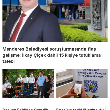
Menderes Belediyesi soruşturmasında flaş
gelişme: İlkay Çiçek dahil 15 kişiye tutuklama
talebi
Başkan Eşki’den Çamdibi
Buca’nın tarihi “Hazine Avı”