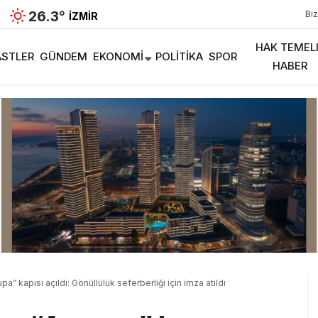
26.3
°
Biz
İZMIR
HAK TEMEL
STLER
GÜNDEM
EKONOMI
POLITIKA
SPOR
HABER
pa” kapısı açıldı: Gönüllülük seferberliği için imza atıldı