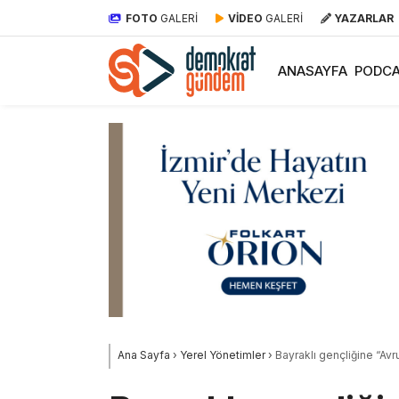
FOTO
GALERİ
VİDEO
GALERİ
YAZARLAR
ANASAYFA
PODCA
Ana Sayfa
›
Yerel Yönetimler
›
Bayraklı gençliğine “Avru