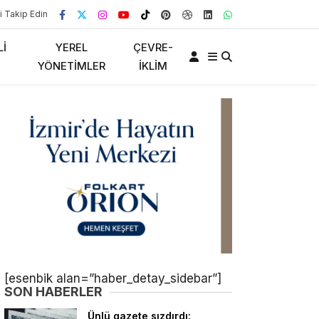
i Takip Edin
LI
YEREL
ÇEVRE-
YÖNETIMLER
İKLIM
[esenbik alan=”haber_detay_sidebar”]
SON HABERLER
Ünlü gazete sızdırdı: