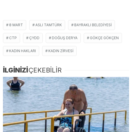
8 MART
ASLI TAMTÜRK
BAYRAKLI BELEDIYESI
CTP
ÇYDD
DOĞUŞ DERYA
GÖKÇE GÖKÇEN
KADIN HAKLARI
KADIN ZIRVESI
İLGİNİZİ
ÇEKEBİLİR