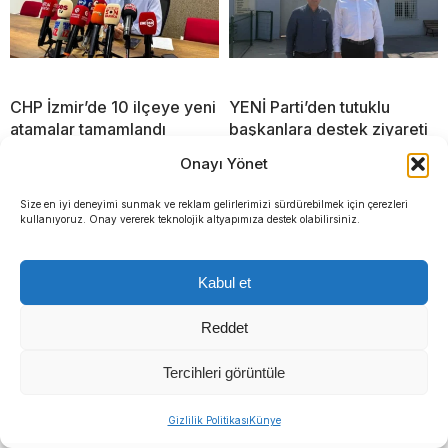
CHP İzmir’de 10 ilçeye yeni
YENİ Parti’den tutuklu
atamalar tamamlandı
başkanlara destek ziyareti
Onayı Yönet
Size en iyi deneyimi sunmak ve reklam gelirlerimizi sürdürebilmek için çerezleri
kullanıyoruz. Onay vererek teknolojik altyapımıza destek olabilirsiniz.
Kabul et
Reddet
Tercihleri görüntüle
Gizlilik Politikası
Künye
Dijital kumpas iddiası: Deniz Yücel de savcılığa gidiyor