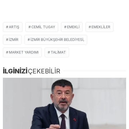
ARTIŞ
CEMIL TUGAY
EMEKLI
EMEKLILER
İZMIR
İZMIR BÜYÜKŞEHIR BELEDIYESI,
MARKET YARDIMI
TALIMAT
İLGİNİZİ
ÇEKEBİLİR