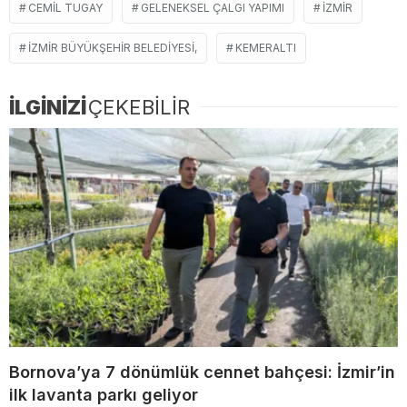
CEMIL TUGAY
GELENEKSEL ÇALGI YAPIMI
İZMIR
İZMIR BÜYÜKŞEHIR BELEDIYESI,
KEMERALTI
İLGİNİZİ
ÇEKEBİLİR
Bornova’ya 7 dönümlük cennet bahçesi: İzmir’in
ilk lavanta parkı geliyor