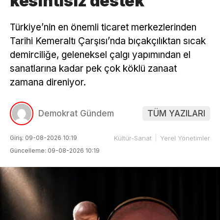
kesintisiz destek
Türkiye’nin en önemli ticaret merkezlerinden
Tarihi Kemeraltı Çarşısı’nda bıçakçılıktan sıcak
demirciliğe, geleneksel çalgı yapımından el
sanatlarına kadar pek çok köklü zanaat
zamana direniyor.
Demokrat Gündem
TÜM YAZILARI
Giriş: 09-08-2026 10:19
Kültür-Sanat
Yerel Yönetimler
Güncelleme: 09-08-2026 10:19