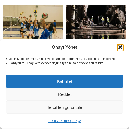
Onayı Yönet
Spor okullarında voleybola
Buca Metrosu’nda dev
yoğun ilgi: Çocukların
adım: Tünellerin büyük
Size en iyi deneyimi sunmak ve reklam gelirlerimizi sürdürebilmek için çerezleri
kullanıyoruz. Onay vererek teknolojik altyapımıza destek olabilirsiniz.
hayallerini Filenin Sultanları
bölümü tamamlandı
süslüyor
Kabul et
Reddet
Tercihleri görüntüle
Gizlilik Politikası
Künye
İzmir’de ulaşıma 30
Başkan Tugay’dan flaş