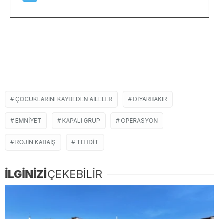
ÇOCUKLARINI KAYBEDEN AILELER
DIYARBAKIR
EMNIYET
KAPALI GRUP
OPERASYON
ROJIN KABAIŞ
TEHDIT
İLGİNİZİ
ÇEKEBİLİR