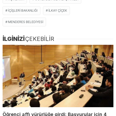
IÇIŞLERI BAKANLIĞI
ILKAY ÇIÇEK
MENDERES BELEDIYESI
İLGİNİZİ
ÇEKEBİLİR
Öğrenci affı yürürlüğe girdi: Başvurular için 4