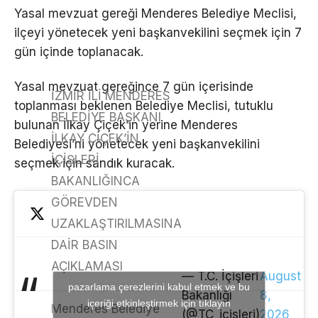
Yasal mevzuat gereği Menderes Belediye Meclisi,
ilçeyi yönetecek yeni başkanvekilini seçmek için 7
gün içinde toplanacak.
Yasal mevzuat gereğince 7 gün içerisinde
İZMİR İLİ MENDERES
toplanması beklenen Belediye Meclisi, tutuklu
BELEDİYE BAŞKANI
bulunan İlkay Çiçek’in yerine Menderes
İLKAY ÇİÇEK’İN
Belediyesi’ni yönetecek yeni başkanvekilini
İÇİŞLERİ
seçmek için sandık kuracak.
BAKANLIĞINCA
GÖREVDEN
UZAKLAŞTIRILMASINA
DAİR BASIN
AÇIKLAMASI
— T.C. İçişleri
August
pazarlama çerezlerini kabul etmek ve bu
Bakanlığı
8,
içeriği etkinleştirmek için tıklayın
Menderes Belediye
(@TC_icisleri)
2026