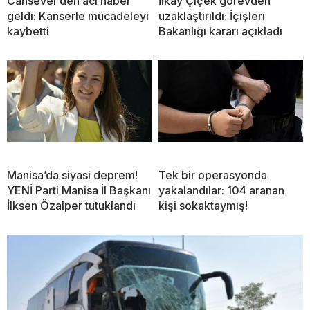
Cansever’den acı haber
İlkay Çiçek görevden
geldi: Kanserle mücadeleyi
uzaklaştırıldı: İçişleri
kaybetti
Bakanlığı kararı açıkladı
Manisa’da siyasi deprem!
Tek bir operasyonda
YENİ Parti Manisa İl Başkanı
yakalandılar: 104 aranan
İlksen Özalper tutuklandı
kişi sokaktaymış!