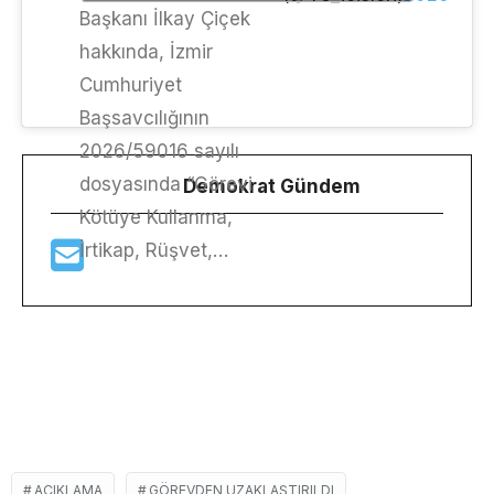
Başkanı İlkay Çiçek
hakkında, İzmir
Cumhuriyet
Başsavcılığının
2026/59016 sayılı
dosyasında “Görevi
Demokrat Gündem
Kötüye Kullanma,
İrtikap, Rüşvet,…
AÇIKLAMA
GÖREVDEN UZAKLAŞTIRILDI