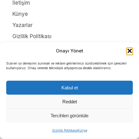
İletişim
Künye
Yazarlar
Gizlilik Politikası
Onayı Yönet
Tüm Hakları Saklıdır. |
WordPress Haber Teması
Size en iyi deneyimi sunmak ve reklam gelirlerimizi sürdürebilmek için çerezleri
kullanıyoruz. Onay vererek teknolojik altyapımıza destek olabilirsiniz.
Kabul et
Reddet
Tercihleri görüntüle
Gizlilik Politikası
Künye