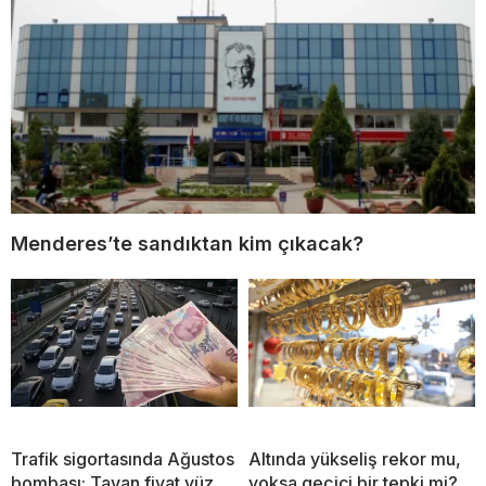
Menderes’te sandıktan kim çıkacak?
Trafik sigortasında Ağustos
Altında yükseliş rekor mu,
bombası: Tavan fiyat yüz
yoksa geçici bir tepki mi?