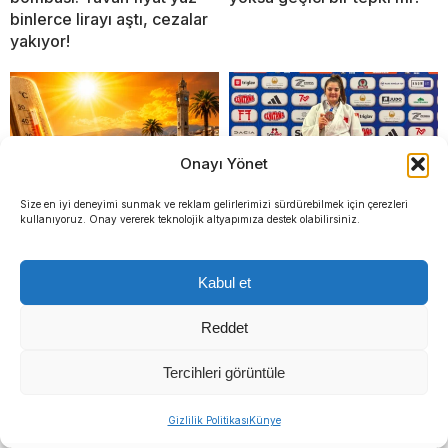
binlerce lirayı aştı, cezalar
yakıyor!
Onayı Yönet
Size en iyi deneyimi sunmak ve reklam gelirlerimizi sürdürebilmek için çerezleri
kullanıyoruz. Onay vererek teknolojik altyapımıza destek olabilirsiniz.
İzmir için kırmızı alarm
İzmirli Sema Avrupa
verildi! Termometreler o
üçüncüsü: İzmir’in gururu
ilçelerde 42 dereceyi
Milli judocumuzdan büyük
Kabul et
görecek
başarı
Reddet
Tercihleri görüntüle
Gizlilik Politikası
Künye