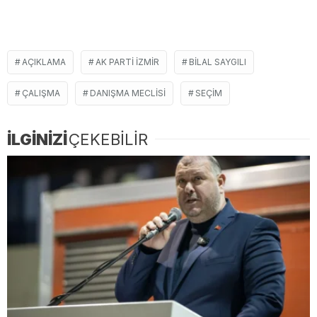
AÇIKLAMA
AK PARTI İZMIR
BILAL SAYGILI
ÇALIŞMA
DANIŞMA MECLISI
SEÇIM
İLGİNİZİ
ÇEKEBİLİR