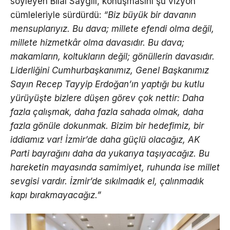
söyleyen Bilal Saygılı, konuşmasını şu vizyon
cümleleriyle sürdürdü:
“Biz büyük bir davanın
mensuplarıyız. Bu dava; millete efendi olma değil,
millete hizmetkâr olma davasıdır. Bu dava;
makamların, koltukların değil; gönüllerin davasıdır.
Liderliğini Cumhurbaşkanımız, Genel Başkanımız
Sayın Recep Tayyip Erdoğan’ın yaptığı bu kutlu
yürüyüşte bizlere düşen görev çok nettir: Daha
fazla çalışmak, daha fazla sahada olmak, daha
fazla gönüle dokunmak. Bizim bir hedefimiz, bir
iddiamız var! İzmir’de daha güçlü olacağız, AK
Parti bayrağını daha da yukarıya taşıyacağız. Bu
hareketin mayasında samimiyet, ruhunda ise millet
sevgisi vardır. İzmir’de sıkılmadık el, çalınmadık
kapı bırakmayacağız.”