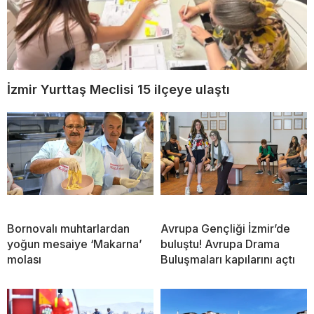
İzmir Yurttaş Meclisi 15 ilçeye ulaştı
Bornovalı muhtarlardan
Avrupa Gençliği İzmir’de
yoğun mesaiye ‘Makarna’
buluştu! Avrupa Drama
molası
Buluşmaları kapılarını açtı