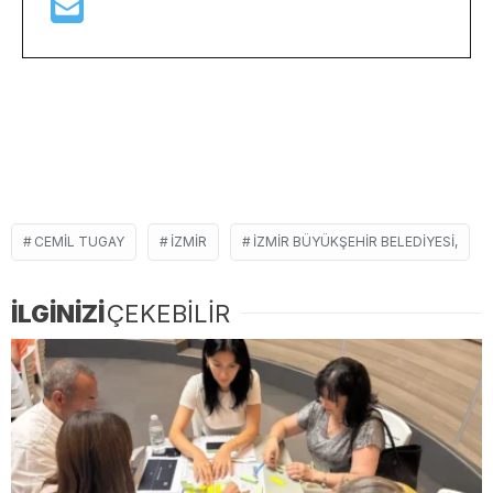
CEMIL TUGAY
İZMIR
İZMIR BÜYÜKŞEHIR BELEDIYESI,
İLGİNİZİ
ÇEKEBİLİR