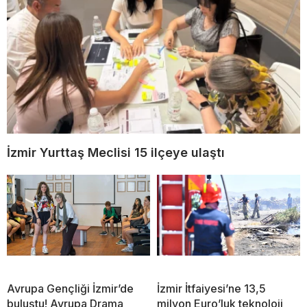
İzmir Yurttaş Meclisi 15 ilçeye ulaştı
Avrupa Gençliği İzmir’de
İzmir İtfaiyesi’ne 13,5
buluştu! Avrupa Drama
milyon Euro’luk teknoloji