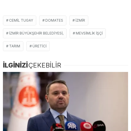
CEMIL TUGAY
DOMATES
İZMIR
İZMIR BÜYÜKŞEHIR BELEDIYESI,
MEVSIMLIK IŞÇI
TARIM
ÜRETICI
İLGİNİZİ
ÇEKEBİLİR