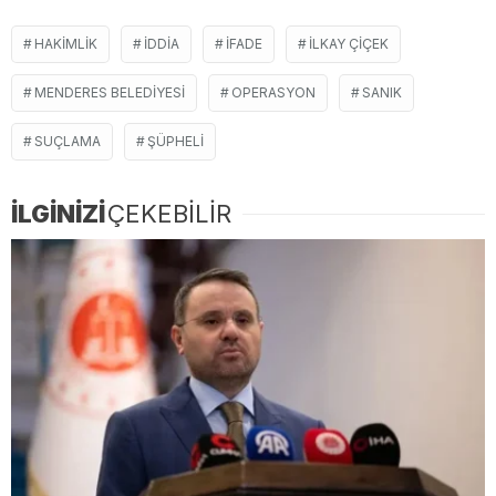
HAKIMLIK
IDDIA
IFADE
ILKAY ÇIÇEK
MENDERES BELEDIYESI
OPERASYON
SANIK
SUÇLAMA
ŞÜPHELI
İLGİNİZİ
ÇEKEBİLİR