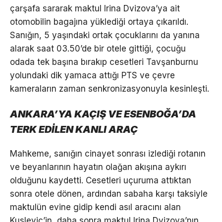
çarşafa sararak maktul Irina Dvizova’ya ait
otomobilin bagajına yüklediği ortaya çıkarıldı.
Sanığın, 5 yaşındaki ortak çocuklarını da yanına
alarak saat 03.50’de bir otele gittiği, çocuğu
odada tek başına bırakıp cesetleri Tavşanburnu
yolundaki dik yamaca attığı PTS ve çevre
kameraların zaman senkronizasyonuyla kesinleşti.
ANKARA’YA KAÇIŞ VE ESENBOĞA’DA
TERK EDİLEN KANLI ARAÇ
Mahkeme, sanığın cinayet sonrası izlediği rotanın
ve beyanlarının hayatın olağan akışına aykırı
olduğunu kaydetti. Cesetleri uçuruma attıktan
sonra otele dönen, ardından sabaha karşı taksiyle
maktulün evine gidip kendi asıl aracını alan
Kuslevic’in, daha sonra maktul Irina Dvizova’nın