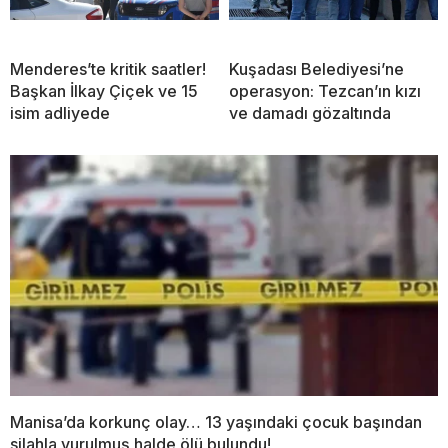
Menderes’te kritik saatler!
Kuşadası Belediyesi’ne
Başkan İlkay Çiçek ve 15
operasyon: Tezcan’ın kızı
isim adliyede
ve damadı gözaltında
Manisa’da korkunç olay… 13 yaşındaki çocuk başından
silahla vurulmuş halde ölü bulundu!