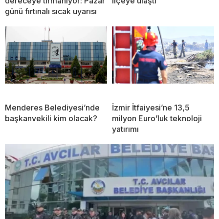
dereceye tırmanıyor: Pazar
ilçeye ulaştı
günü fırtınalı sıcak uyarısı
Menderes Belediyesi’nde
İzmir İtfaiyesi’ne 13,5
başkanvekili kim olacak?
milyon Euro’luk teknoloji
yatırımı