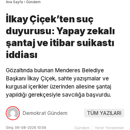
Ana Sayfa
›
Gündem
İlkay Çiçek’ten suç
duyurusu: Yapay zekalı
şantaj ve itibar suikastı
iddiası
Gözaltında bulunan Menderes Belediye
Başkanı İlkay Çiçek, sahte yazışmalar ve
kurgusal içerikler üzerinden ailesine şantaj
yapıldığı gerekçesiyle savcılığa başvurdu.
Demokrat Gündem
TÜM YAZILARI
Giriş: 06-08-2026 10:59
Gündem
Yerel Yönetimler