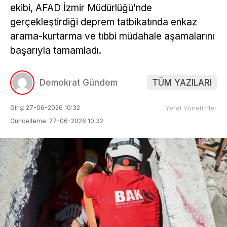
ekibi, AFAD İzmir Müdürlüğü’nde
gerçekleştirdiği deprem tatbikatında enkaz
arama-kurtarma ve tıbbi müdahale aşamalarını
başarıyla tamamladı.
Demokrat Gündem
TÜM YAZILARI
Giriş: 27-06-2026 10:32
Yerel Yönetimler
Güncelleme: 27-06-2026 10:32