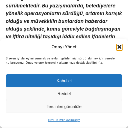
sürülmektedir. Bu yazışmalarda, belediyelere
yönelik operasyonların sürdüğü, ortamın karışık
olduğu ve müvekkilin bunlardan haberdar
olduğu şeklinde, kamu göreviyle bağdaşmayan
ve iftira niteliği taşıdığı iddia edilen ifadelerin
yer aldığı belirtilmektedir”
denildi.
Onayı Yönet
Saldırının boyutunun kurgusal yazışmalarla sınırlı
Size en iyi deneyimi sunmak ve reklam gelirlerimizi sürdürebilmek için çerezleri
kullanıyoruz. Onay vererek teknolojik altyapımıza destek olabilirsiniz.
kalmadığına vurgu yapılan başvuruda, şantaj ve
tehdit içeren mesajların ayrıntılarına yer verildi.
Kabul et
Şüphelinin sahte görsel malzemelerin altına kendi
Reddet
açıklamalarını içeren uzun mesajlar eklediğinin
kaydedildiği dilekçede,
“Şüpheli bununla da
Tercihleri görüntüle
yetinmeyerek sahte ekran görüntülerinin altına
kendi açıklamalarını içeren uzun bir mesaj
Gizlilik Politikası
Künye
eklemiş ve müvekkil ile ailesini tehdit etmiştir.