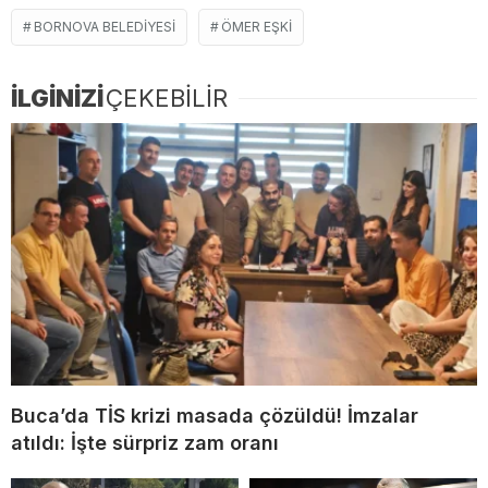
BORNOVA BELEDIYESI
ÖMER EŞKI
İLGİNİZİ
ÇEKEBİLİR
Buca’da TİS krizi masada çözüldü! İmzalar
atıldı: İşte sürpriz zam oranı