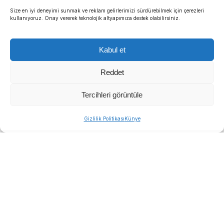
Size en iyi deneyimi sunmak ve reklam gelirlerimizi sürdürebilmek için çerezleri
kullanıyoruz. Onay vererek teknolojik altyapımıza destek olabilirsiniz.
Kabul et
Reddet
Tercihleri görüntüle
Gizlilik Politikası
Künye
İzmir Büyükşehir Belediyesi Spor Kulübü’nün milli
judocusu Sema Mete, Kuzey Makedonya’daki
Gençler Avrupa Şampiyonası’nda bronz madalya
kazanarak üst üste ikinci kez kürsüye çıktı.