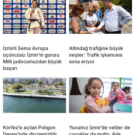
İzmirli Sema Avrupa
Altındağ trafiğine büyük
üçüncüsü: İzmir’in gururu
neşter: Trafik işkencesi
Milli judocumuzdan büyük
sona eriyor
başarı
Körfez’e açılan Poligon
Yuvamız İzmir’de veliler de
Deresi’nde dip temizliği
çocuklar da mutlu: Aile