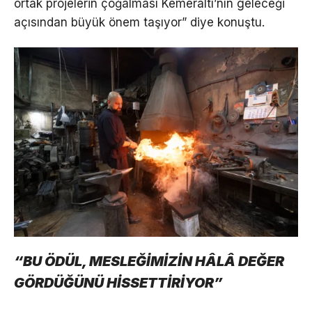
ortak projelerin çoğalması Kemeraltı’nın geleceği
açısından büyük önem taşıyor” diye konuştu.
“BU ÖDÜL, MESLEĞİMİZİN HÂLÂ DEĞER
GÖRDÜĞÜNÜ HİSSETTİRİYOR”