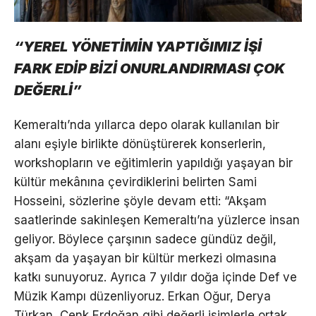
“YEREL YÖNETİMİN YAPTIĞIMIZ İŞİ
FARK EDİP BİZİ ONURLANDIRMASI ÇOK
DEĞERLİ”
Kemeraltı’nda yıllarca depo olarak kullanılan bir
alanı eşiyle birlikte dönüştürerek konserlerin,
workshopların ve eğitimlerin yapıldığı yaşayan bir
kültür mekânına çevirdiklerini belirten Sami
Hosseini, sözlerine şöyle devam etti: “Akşam
saatlerinde sakinleşen Kemeraltı’na yüzlerce insan
geliyor. Böylece çarşının sadece gündüz değil,
akşam da yaşayan bir kültür merkezi olmasına
katkı sunuyoruz. Ayrıca 7 yıldır doğa içinde Def ve
Müzik Kampı düzenliyoruz. Erkan Oğur, Derya
Türkan, Cenk Erdoğan gibi değerli isimlerle ortak