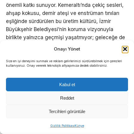
önemli katkı sunuyor. Kemeraltı’nda çekiç sesleri,
ahşap kokusu, demir ateşi ve enstrüman tınıları
eşliğinde sürdürülen bu üretim kültürü, İzmir
Büyükşehir Belediyesi’nin koruma vizyonuyla
birlikte yalnızca geçmişi yaşatmıyor; geleceğe de
güçlü bir miras bırakıyor.
Onayı Yönet
Size en iyi deneyimi sunmak ve reklam gelirlerimizi sürdürebilmek için çerezleri
Demokrat Gündem
kullanıyoruz. Onay vererek teknolojik altyapımıza destek olabilirsiniz.
Kabul et
Reddet
Tercihleri görüntüle
Sıradaki Haber
Gizlilik Politikası
Künye
Spor okullarında voleybola yoğun ilgi: Çocukların hayallerini Filenin Sultanları süslüyor