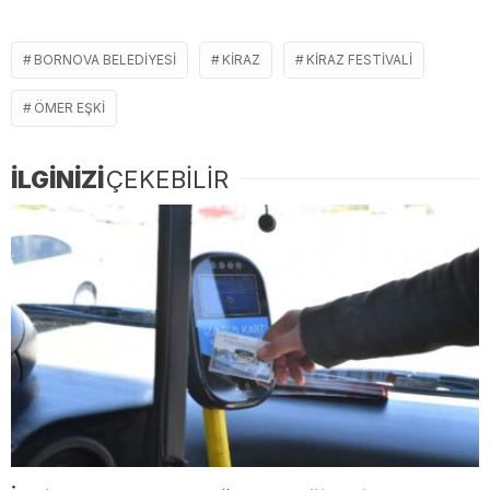
BORNOVA BELEDIYESI
KIRAZ
KIRAZ FESTIVALI
ÖMER EŞKI
İLGİNİZİ
ÇEKEBİLİR