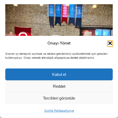
Onayı Yönet
Size en iyi deneyimi sunmak ve reklam gelirlerimizi sürdürebilmek için çerezleri
kullanıyoruz. Onay vererek teknolojik altyapımıza destek olabilirsiniz.
Kabul et
Reddet
İzmir’de katılımcı yerel yönetim anlayışıyla
sürdürülen İzmir Yurttaş Meclisi çalışmaları 15
Tercihleri görüntüle
ilçeye ulaştı.
Sıradaki Haber
Gizlilik Politikası
Künye
Menderes Belediyesi’nde başkanvekili kim olacak?