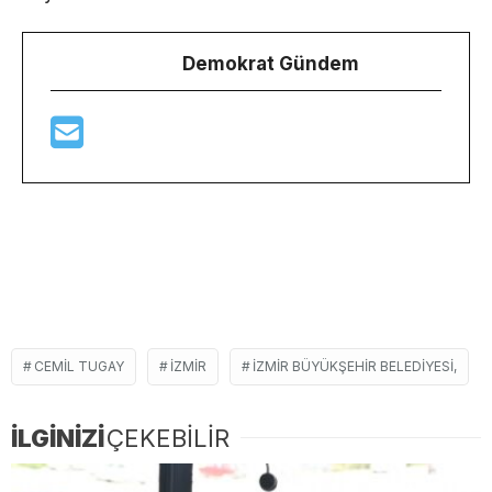
Demokrat Gündem
CEMIL TUGAY
İZMIR
İZMIR BÜYÜKŞEHIR BELEDIYESI,
İLGİNİZİ
ÇEKEBİLİR