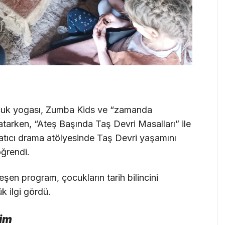
ocuk yogası, Zumba Kids ve “zamanda
i atarken, “Ateş Başında Taş Devri Masalları” ile
aratıcı drama atölyesinde Taş Devri yaşamını
öğrendi.
leşen program, çocukların tarih bilincini
k ilgi gördü.
yim