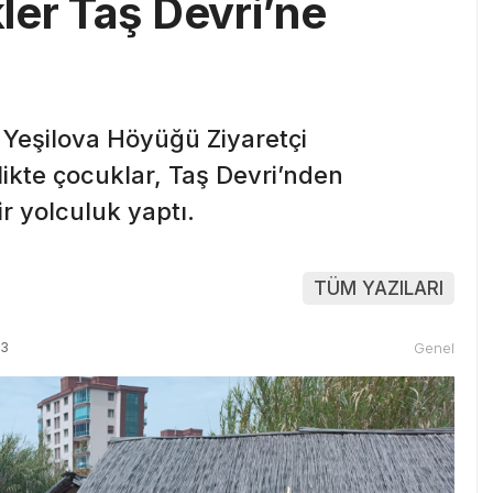
ler Taş Devri’ne
 Yeşilova Höyüğü Ziyaretçi
ikte çocuklar, Taş Devri’nden
 yolculuk yaptı.
TÜM YAZILARI
23
Genel