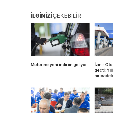
İLGİNİZİ
ÇEKEBİLİR
Motorine yeni indirim geliyor
İzmir Oto
geçti: Yı
mücadeles