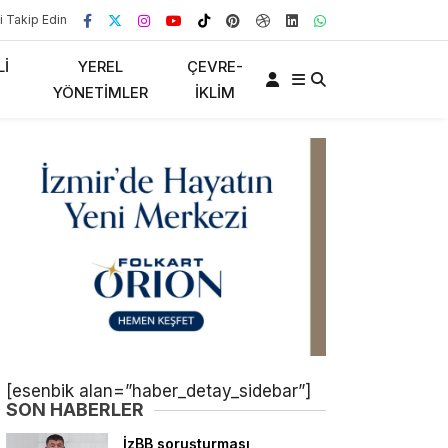
i Takip Edin
LI
YEREL
ÇEVRE-
YÖNETIMLER
İKLIM
[esenbik alan=”haber_detay_sidebar”]
SON HABERLER
İzBB soruşturması