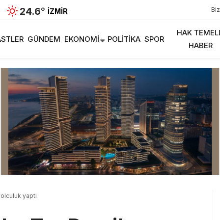
24.6
°
Biz
İZMIR
HAK TEMEL
STLER
GÜNDEM
EKONOMI
POLITIKA
SPOR
HABER
olculuk yaptı