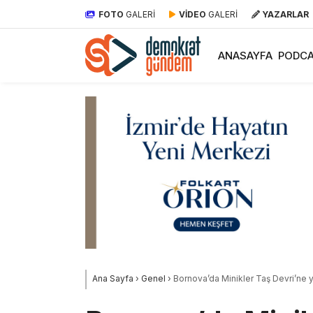
FOTO
GALERİ
VİDEO
GALERİ
YAZARLAR
ANASAYFA
PODCA
Ana Sayfa
›
Genel
›
Bornova’da Minikler Taş Devri’ne y