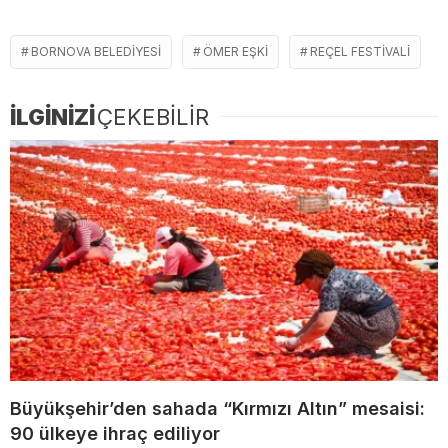
BORNOVA BELEDIYESI
ÖMER EŞKI
REÇEL FESTIVALI
İLGİNİZİ
ÇEKEBİLİR
Büyükşehir’den sahada “Kırmızı Altın” mesaisi:
90 ülkeye ihraç ediliyor