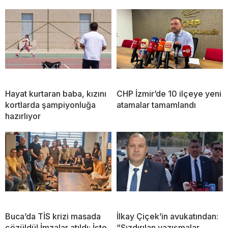
Hayat kurtaran baba, kızını
CHP İzmir’de 10 ilçeye yeni
kortlarda şampiyonluğa
atamalar tamamlandı
hazırlıyor
Buca’da TİS krizi masada
İlkay Çiçek’in avukatından:
çözüldü! İmzalar atıldı: İşte
“Sızdırılan yazışmalar