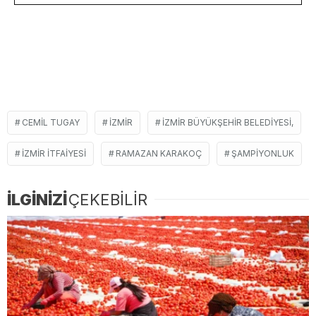
CEMIL TUGAY
İZMIR
İZMIR BÜYÜKŞEHIR BELEDIYESI,
IZMIR ITFAIYESI
RAMAZAN KARAKOÇ
ŞAMPIYONLUK
İLGİNİZİ
ÇEKEBİLİR