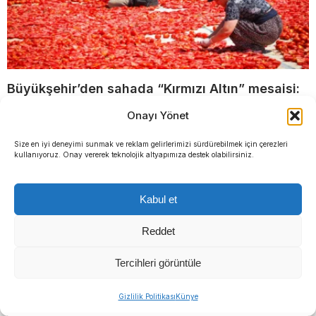
Büyükşehir’den sahada “Kırmızı Altın” mesaisi:
90 ülkeye ihraç ediliyor
Onayı Yönet
Size en iyi deneyimi sunmak ve reklam gelirlerimizi sürdürebilmek için çerezleri
kullanıyoruz. Onay vererek teknolojik altyapımıza destek olabilirsiniz.
Kabul et
Reddet
İzBB soruşturması
Özgür Ceylan açıkladı:
kapsamında Veli
YENİ Parti’ye 8 günde rekor
Tercihleri görüntüle
Ağbaba’nın kardeşi Hür
bağış
Ağbaba tutuklandı
Gizlilik Politikası
Künye