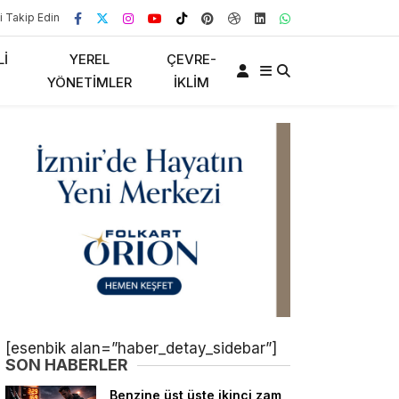
i Takip Edin
LI
YEREL
ÇEVRE-
YÖNETIMLER
İKLIM
[esenbik alan=”haber_detay_sidebar”]
SON HABERLER
Benzine üst üste ikinci zam