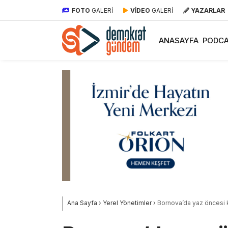
FOTO
GALERİ
VİDEO
GALERİ
YAZARLAR
ANASAYFA
PODCA
Ana Sayfa
›
Yerel Yönetimler
›
Bornova’da yaz öncesi kı