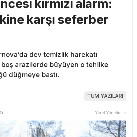
ncesi kırmızı alarm:
skine karşı seferber
nova’da dev temizlik harekatı
 boş arazilerde büyüyen o tehlike
üğü düğmeye bastı.
TÜM YAZILARI
13
Yerel Yönetimler