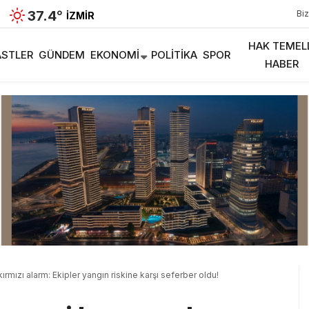
37.4
°
Biz
İZMIR
HAK TEMEL
STLER
GÜNDEM
EKONOMI
POLITIKA
SPOR
HABER
rmızı alarm: Ekipler yangın riskine karşı seferber oldu!