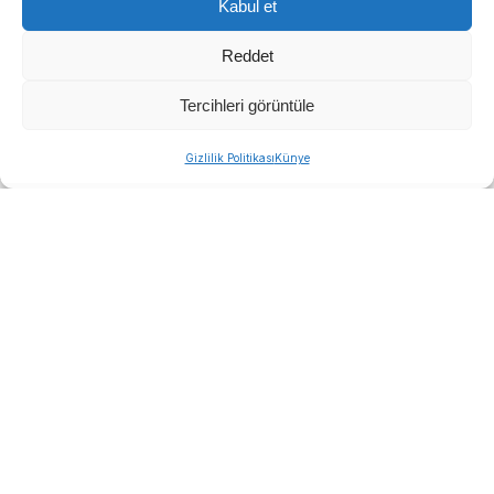
Kabul et
Reddet
Tercihleri görüntüle
Gizlilik Politikası
Künye
İzmir Büyükşehir Belediyesi İZSU ekipleri, Körfez’e
ulaşan kirliliği azaltmak için Manda ve Bostanlı
derelerinde kapsamlı temizlik yaptı. Çalışmalar
planlanandan erken tamamlanırken, yaz boyunca
dere temizliği sürecek.