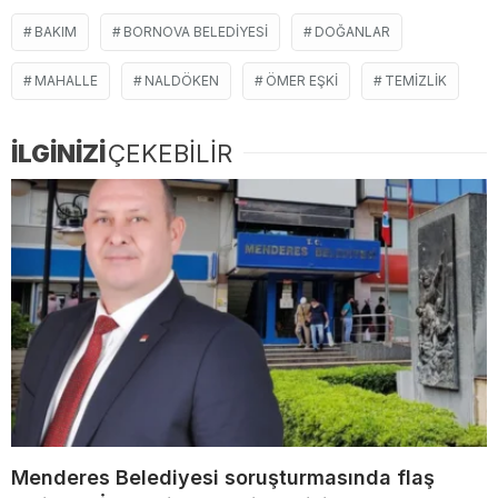
BAKIM
BORNOVA BELEDIYESI
DOĞANLAR
MAHALLE
NALDÖKEN
ÖMER EŞKI
TEMIZLIK
İLGİNİZİ
ÇEKEBİLİR
Menderes Belediyesi soruşturmasında flaş