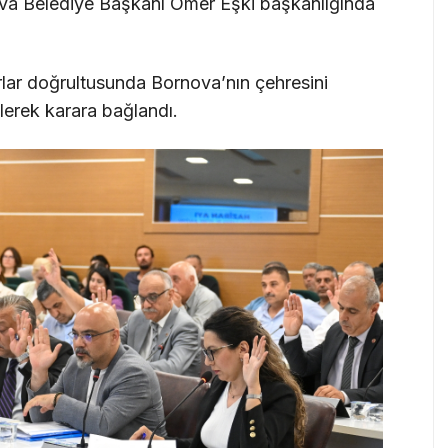
va Belediye Başkanı Ömer Eşki başkanlığında
lar doğrultusunda Bornova’nın çehresini
lerek karara bağlandı.