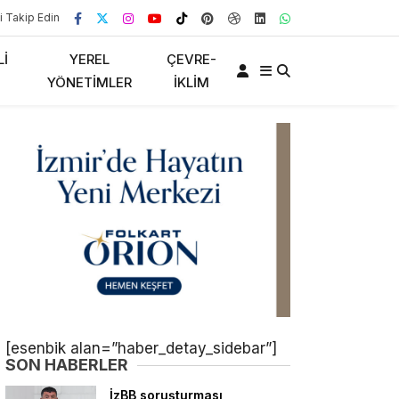
i Takip Edin
LI
YEREL
ÇEVRE-
YÖNETIMLER
İKLIM
[esenbik alan=”haber_detay_sidebar”]
SON HABERLER
İzBB soruşturması