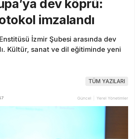
upa’ya dev köprü:
otokol imzalandı
Enstitüsü İzmir Şubesi arasında dev
dı. Kültür, sanat ve dil eğitiminde yeni
TÜM YAZILARI
57
Güncel
Yerel Yönetimler