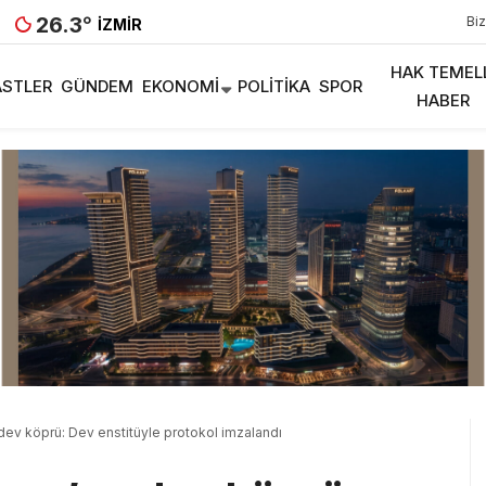
26.3
°
Biz
İZMIR
HAK TEMEL
STLER
GÜNDEM
EKONOMI
POLITIKA
SPOR
HABER
dev köprü: Dev enstitüyle protokol imzalandı