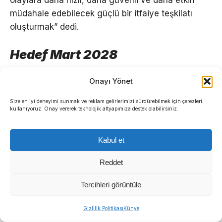
müdahale edebilecek güçlü bir itfaiye teşkilatı
oluşturmak” dedi.
Hedef Mart 2028
Onayı Yönet
TEFWER Projesi kapsamındaki araç alımlarının
Dünya Bankası ve İller Bankası tarafından
Size en iyi deneyimi sunmak ve reklam gelirlerimizi sürdürebilmek için çerezleri
belirlenen takvim doğrultusunda Mart 2028’e
kullanıyoruz. Onay vererek teknolojik altyapımıza destek olabilirsiniz.
kadar tamamlanması planlanıyor.
Kabul et
Reddet
Tercihleri görüntüle
Sıradaki Haber
Gizlilik Politikası
Künye
Manda ve Bostanlı dereleri temizlendi: Ekipler gece-gündüz çalıştı