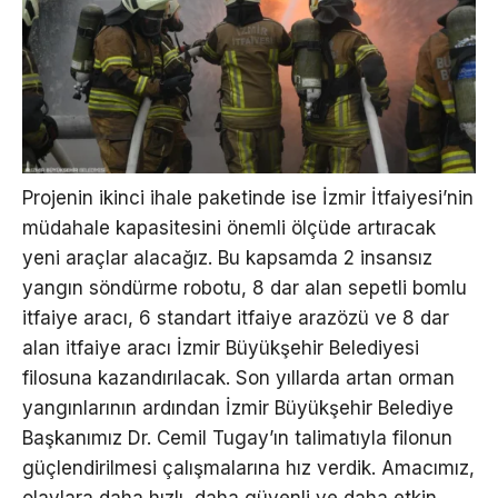
Projenin ikinci ihale paketinde ise İzmir İtfaiyesi’nin
müdahale kapasitesini önemli ölçüde artıracak
yeni araçlar alacağız. Bu kapsamda 2 insansız
yangın söndürme robotu, 8 dar alan sepetli bomlu
itfaiye aracı, 6 standart itfaiye arazözü ve 8 dar
alan itfaiye aracı İzmir Büyükşehir Belediyesi
filosuna kazandırılacak. Son yıllarda artan orman
yangınlarının ardından İzmir Büyükşehir Belediye
Başkanımız Dr. Cemil Tugay’ın talimatıyla filonun
güçlendirilmesi çalışmalarına hız verdik. Amacımız,
olaylara daha hızlı, daha güvenli ve daha etkin