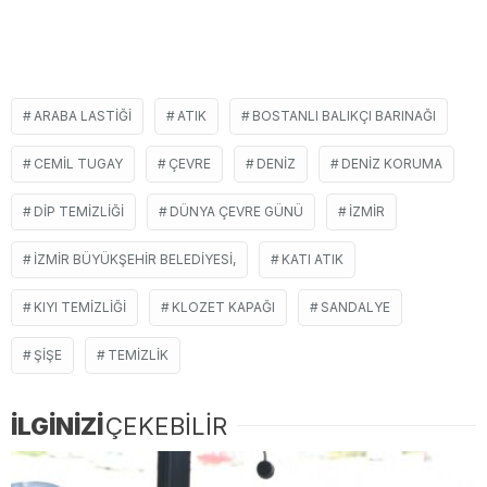
ARABA LASTIĞI
ATIK
BOSTANLI BALIKÇI BARINAĞI
CEMIL TUGAY
ÇEVRE
DENIZ
DENIZ KORUMA
DIP TEMIZLIĞI
DÜNYA ÇEVRE GÜNÜ
İZMIR
İZMIR BÜYÜKŞEHIR BELEDIYESI,
KATI ATIK
KIYI TEMIZLIĞI
KLOZET KAPAĞI
SANDALYE
ŞIŞE
TEMIZLIK
İLGİNİZİ
ÇEKEBİLİR