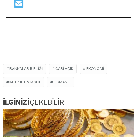
BANKALAR BIRLIĞI
CARI AÇIK
EKONOMI
MEHMET ŞIMŞEK
OSMANLI
İLGİNİZİ
ÇEKEBİLİR