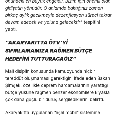
önündeki en büyük engeldir. Bizim için önemli olan
gidişatın yönüdür. O anlamda baktığınız zaman
birkaç aylık gecikmeyle dezenflasyon süreci tekrar
devam edecek ve yoluna gelecektir”
tespitini
yaptı.
“AKARYAKITTA ÖTV’Yİ
SIFIRLAMAMIZA RAĞMEN BÜTÇE
HEDEFİNİ TUTTURACAĞIZ”
Mali disiplin konusunda kamuoyunda hiçbir
tereddüt oluşmaması gerektiğini ifade eden Bakan
Şimşek, özellikle deprem harcamalarının yarattığı
bütçe yüküne rağmen benzer ekonomilere kıyasla
çok daha güçlü bir duruş sergilediklerini belirtti.
Akaryakıtta uygulanan “eşel mobil” sistemine