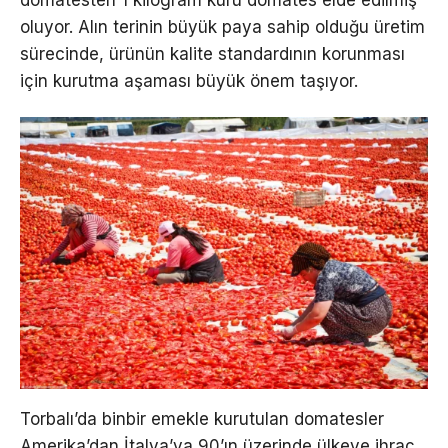
domatesten 1 kilogram kuru domates elde edilmiş
oluyor. Alın terinin büyük paya sahip olduğu üretim
sürecinde, ürünün kalite standardının korunması
için kurutma aşaması büyük önem taşıyor.
Torbalı’da binbir emekle kurutulan domatesler
Amerika’dan İtalya’ya 90’ın üzerinde ülkeye ihraç