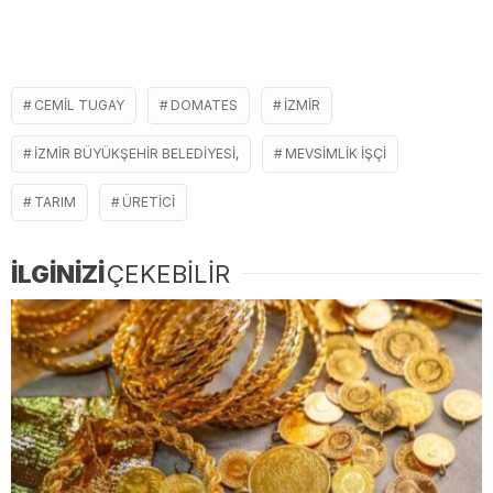
CEMIL TUGAY
DOMATES
İZMIR
İZMIR BÜYÜKŞEHIR BELEDIYESI,
MEVSIMLIK IŞÇI
TARIM
ÜRETICI
İLGİNİZİ
ÇEKEBİLİR