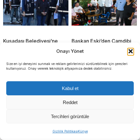
Kuşadası Belediyesi’ne
Başkan Eşki’den Çamdibi
operasyon: Tezcan’ın kızı
çıkarması: “Ortak akılla
Onayı Yönet
ve damadı gözaltında
çözüm üretiyoruz”
Size en iyi deneyimi sunmak ve reklam gelirlerimizi sürdürebilmek için çerezleri
kullanıyoruz. Onay vererek teknolojik altyapımıza destek olabilirsiniz.
Kabul et
Reddet
Tercihleri görüntüle
Gizlilik Politikası
Künye