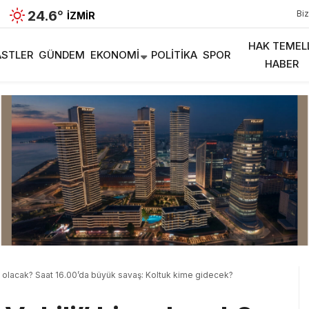
24.6
°
Biz
İZMIR
HAK TEMEL
STLER
GÜNDEM
EKONOMI
POLITIKA
SPOR
HABER
m olacak? Saat 16.00’da büyük savaş: Koltuk kime gidecek?