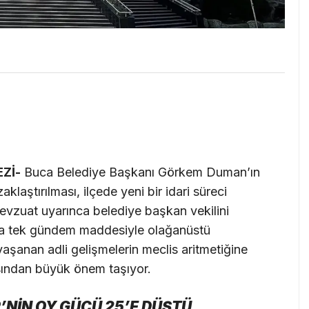
Zİ-
Buca Belediye Başkanı Görkem Duman’ın
aklaştırılması, ilçede yeni bir idari süreci
mevzuat uyarınca belediye başkan vekilini
da tek gündem maddesiyle olağanüstü
anan adli gelişmelerin meclis aritmetiğine
ısından büyük önem taşıyor.
NİN OY GÜCÜ 25’E DÜŞTÜ