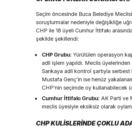
Seçim öncesinde Buca Belediye Meclisi’n
soruşturmalar nedeniyle değişikliğe uğr
CHP ile 18 üyeli Cumhur İttifakı arasın
şekilde şekillendi:
CHP Grubu:
Yürütülen operasyon kap
adli işlem yapıldı. Meclis üyelerind
Sarıkaya adli kontrol şartıyla serbest
Mustafa Genç’in ise henüz yakalanamadı
CHP’nin seçimde oy kullanabilecek üye
Cumhur İttifakı Grubu:
AK Parti ve 
meclis üyesiyle eksiksiz olarak oylam
CHP KULİSLERİNDE ÇOKLU ADA