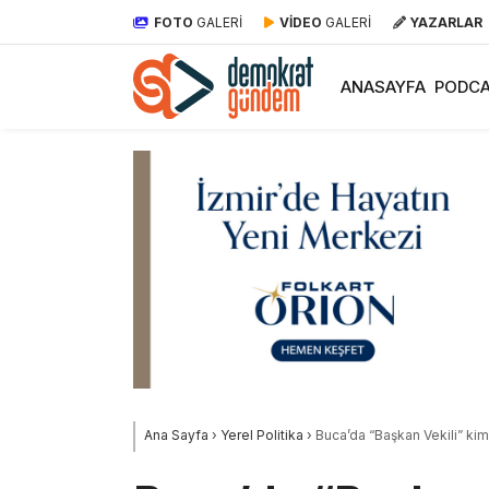
FOTO
GALERİ
VİDEO
GALERİ
YAZARLAR
ANASAYFA
PODCA
Ana Sayfa
›
Yerel Politika
›
Buca’da “Başkan Vekili” ki