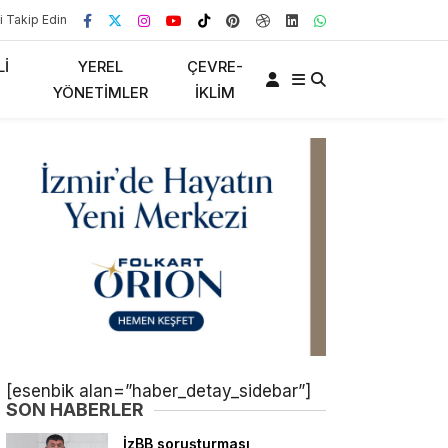
i Takip Edin
LI
YEREL
ÇEVRE-
YÖNETIMLER
İKLIM
[esenbik alan=”haber_detay_sidebar”]
SON HABERLER
İzBB soruşturması