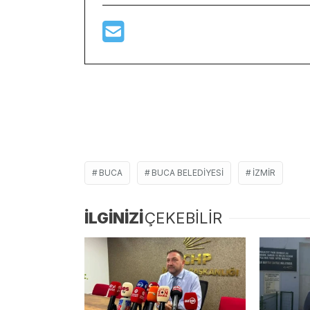
BUCA
BUCA BELEDIYESI
IZMIR
İLGİNİZİ
ÇEKEBİLİR