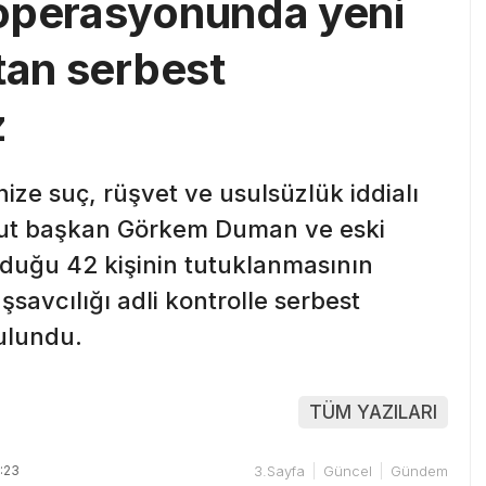
 operasyonunda yeni
tan serbest
z
ize suç, rüşvet ve usulsüzlük iddialı
ut başkan Görkem Duman ve eski
nduğu 42 kişinin tutuklanmasının
savcılığı adli kontrolle serbest
bulundu.
TÜM YAZILARI
:23
3.Sayfa
Güncel
Gündem