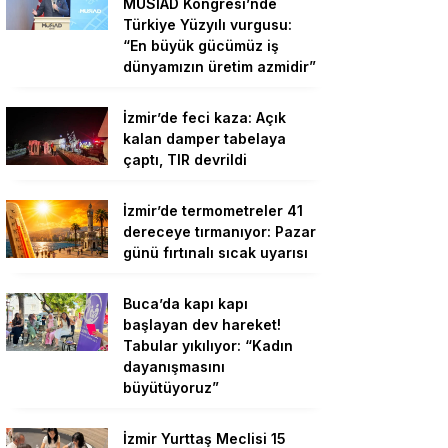
MÜSİAD Kongresi’nde
Türkiye Yüzyılı vurgusu:
“En büyük gücümüz iş
dünyamızın üretim azmidir”
İzmir’de feci kaza: Açık
kalan damper tabelaya
çaptı, TIR devrildi
İzmir’de termometreler 41
dereceye tırmanıyor: Pazar
günü fırtınalı sıcak uyarısı
Buca’da kapı kapı
başlayan dev hareket!
Tabular yıkılıyor: “Kadın
dayanışmasını
büyütüyoruz”
İzmir Yurttaş Meclisi 15