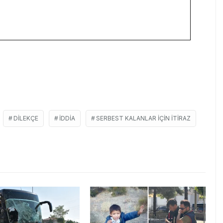
DILEKÇE
IDDIA
SERBEST KALANLAR IÇIN ITIRAZ