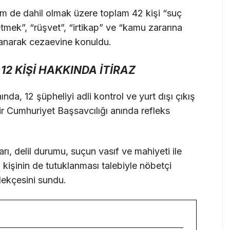
im de dahil olmak üzere toplam 42 kişi “suç
mek”, “rüşvet”, “irtikap” ve “kamu zararına
uklanarak cezaevine konuldu.
2 KİŞİ HAKKINDA İTİRAZ
a, 12 şüpheliyi adli kontrol ve yurt dışı çıkış
ir Cumhuriyet Başsavcılığı anında refleks
ı, delil durumu, suçun vasıf ve mahiyeti ile
işinin de tutuklanması talebiyle nöbetçi
lekçesini sundu.