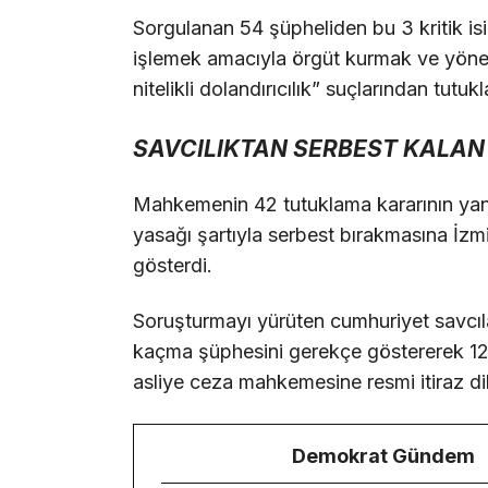
Sorgulanan 54 şüpheliden bu 3 kritik is
işlemek amacıyla örgüt kurmak ve yönet
nitelikli dolandırıcılık” suçlarından tut
SAVCILIKTAN SERBEST KALAN 1
Mahkemenin 42 tutuklama kararının yanınd
yasağı şartıyla serbest bırakmasına İzm
gösterdi.
Soruşturmayı yürüten cumhuriyet savcılar
kaçma şüphesini gerekçe göstererek 12 k
asliye ceza mahkemesine resmi itiraz di
Demokrat Gündem