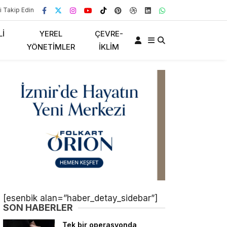
i Takip Edin
LI
YEREL
ÇEVRE-
YÖNETIMLER
İKLIM
[esenbik alan=”haber_detay_sidebar”]
SON HABERLER
Tek bir operasyonda