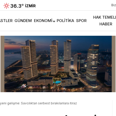
36.3
°
Biz
İZMIR
HAK TEMEL
STLER
GÜNDEM
EKONOMI
POLITIKA
SPOR
HABER
i gelişme: Savcılıktan serbest bırakılanlara itiraz