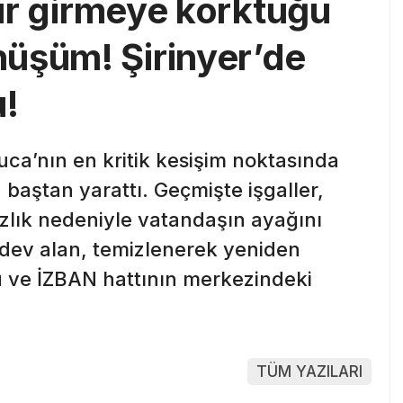
rdır girmeye korktuğu
üşüm! Şirinyer’de
u!
uca’nın en kritik kesişim noktasında
a baştan yarattı. Geçmişte işgaller,
ızlık nedeniyle vatandaşın ayağını
 dev alan, temizlenerek yeniden
u ve İZBAN hattının merkezindeki
TÜM YAZILARI