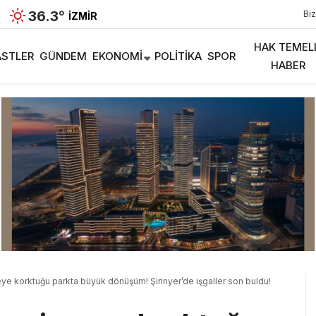
36.3
°
Biz
İZMIR
HAK TEMEL
STLER
GÜNDEM
EKONOMI
POLITIKA
SPOR
HABER
rmeye korktuğu parkta büyük dönüşüm! Şirinyer’de işgaller son buldu!