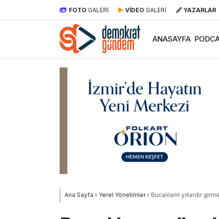
FOTO
GALERİ
VİDEO
GALERİ
YAZARLAR
ANASAYFA
PODCA
Ana Sayfa
›
Yerel Yönetimler
›
Bucalıların yıllardır gi