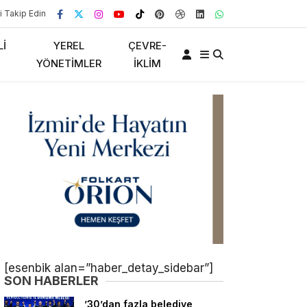
i Takip Edin
LI
YEREL
ÇEVRE-
YÖNETIMLER
İKLIM
[esenbik alan=”haber_detay_sidebar”]
SON HABERLER
’30’dan fazla belediye