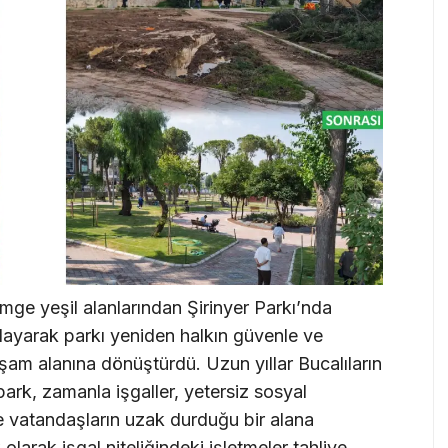
mge yeşil alanlarından Şirinyer Parkı’nda
layarak parkı yeniden halkın güvenle ve
yaşam alanına dönüştürdü. Uzun yıllar Bucalıların
ark, zamanla işgaller, yetersiz sosyal
le vatandaşların uzak durduğu bir alana
arak işgal niteliğindeki işletmeler tahliye