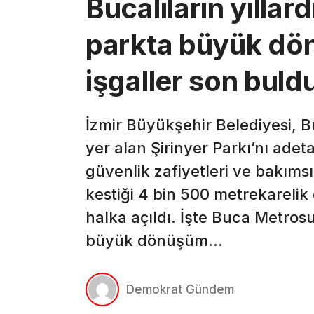
Bucalıların yılla
parkta büyük dön
işgaller son buld
İzmir Büyükşehir Belediyesi, B
yer alan Şirinyer Parkı’nı adet
güvenlik zafiyetleri ve bakıms
kestiği 4 bin 500 metrekarelik
halka açıldı. İşte Buca Metros
büyük dönüşüm…
Demokrat Gündem