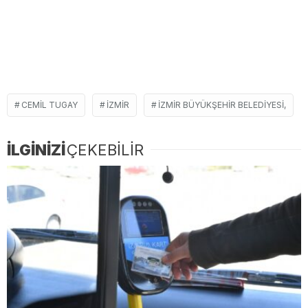
CEMIL TUGAY
İZMIR
İZMIR BÜYÜKŞEHIR BELEDIYESI,
İLGİNİZİ
ÇEKEBİLİR