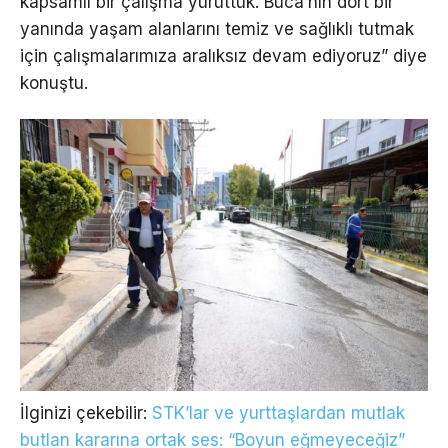
kapsamlı bir çalışma yürüttük. Buca’nın dört bir
yanında yaşam alanlarını temiz ve sağlıklı tutmak
için çalışmalarımıza aralıksız devam ediyoruz” diye
konuştu.
İlginizi çekebilir:
STK’lar ve yurttaşlardan mutlak
butlan kararına ortak ses: “Boyun eğmeyeceğiz”