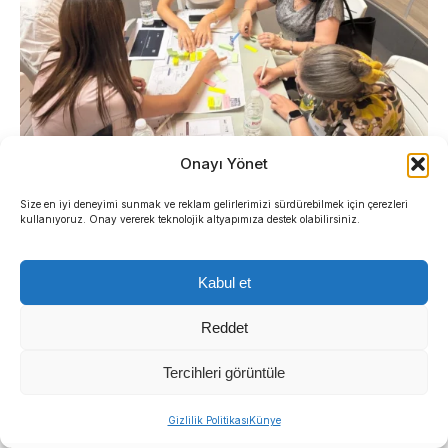
Onayı Yönet
Size en iyi deneyimi sunmak ve reklam gelirlerimizi sürdürebilmek için çerezleri
İlçe ölçeğinde şekillenen politika önerilerinin,
kullanıyoruz. Onay vererek teknolojik altyapımıza destek olabilirsiniz.
önümüzdeki süreçte İzmir İl Yurttaş Meclisi çatısı
altında tüm kenti kapsayacak şekilde
Kabul et
genişletilmesi hedefleniyor.
Reddet
Üç ilçede 70 politika önerisi
Tercihleri görüntüle
kabul edildi
Sıradaki Haber
Gizlilik Politikası
Künye
Menderes Belediyesi’nde başkanvekili kim olacak?
Son üç ilçede gerçekleştirilen çalışmalar