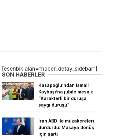
[esenbik alan=”haber_detay_sidebar”]
SON HABERLER
Kasapoğlu’ndan İsmail
Köybaşı’na jübile mesajı:
“Karakterli bir duruşa
saygı duruşu”
İran ABD ile müzakereleri
durdurdu: Masaya dönüş
için şartı