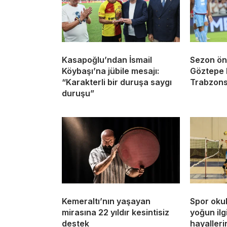
Kasapoğlu’ndan İsmail
Sezon ön
Köybaşı’na jübile mesajı:
Göztepe 
“Karakterli bir duruşa saygı
Trabzons
duruşu”
Kemeraltı’nın yaşayan
Spor okul
mirasına 22 yıldır kesintisiz
yoğun ilg
destek
hayallerin