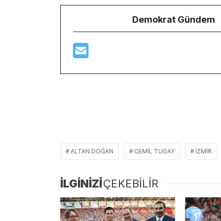
Demokrat Gündem
ALTAN DOĞAN
CEMIL TUGAY
İZMIR
İLGİNİZİ
ÇEKEBİLİR