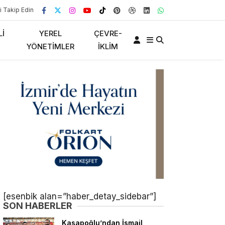
i Takip Edin
LI
YEREL
ÇEVRE-
YÖNETIMLER
İKLIM
[esenbik alan=”haber_detay_sidebar”]
SON HABERLER
Kasapoğlu’ndan İsmail