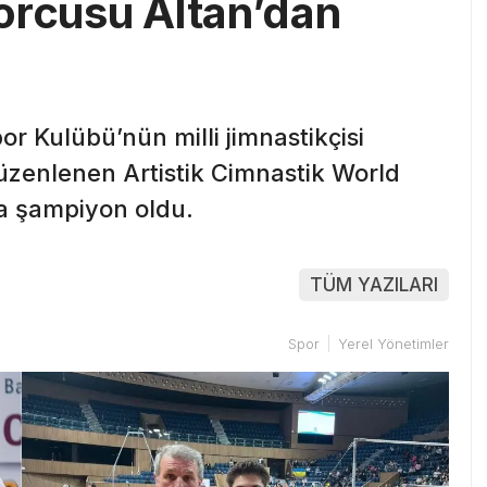
orcusu Altan’dan
r Kulübü’nün milli jimnastikçisi
üzenlenen Artistik Cimnastik World
a şampiyon oldu.
TÜM YAZILARI
Spor
Yerel Yönetimler