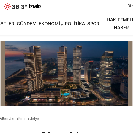
36.3
°
Biz
İZMIR
HAK TEMEL
STLER
GÜNDEM
EKONOMI
POLITIKA
SPOR
HABER
Altan’dan altın madalya