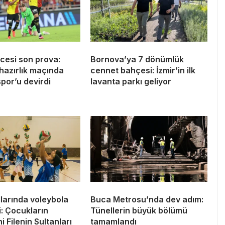
cesi son prova:
Bornova’ya 7 dönümlük
hazırlık maçında
cennet bahçesi: İzmir’in ilk
por’u devirdi
lavanta parkı geliyor
larında voleybola
Buca Metrosu’nda dev adım:
i: Çocukların
Tünellerin büyük bölümü
i Filenin Sultanları
tamamlandı