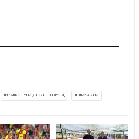
İZMIR BÜYÜKŞEHIR BELEDIYESI,
JIMNASTIK