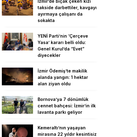
İzmir’de bıçak çeken kızı
takside darbettiler, kavgayı
ayırmaya çalışanı da
sokakta
YENİ Parti’nin ‘Çerçeve
Yasa’ kararı belli oldu:
Genel Kurul’da “Evet”
diyecekler
İzmir Ödemiş’te makilik
alanda yangın: 1 hektar
alan ziyan oldu
Bornova’ya 7 dönümlük
cennet bahçesi: İzmir’in ilk
lavanta parkı geliyor
Kemeraltı’nın yaşayan
mirasına 22 yıldır kesintisiz