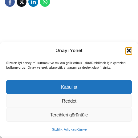
Onayı Yönet
Türkiye Büyük Millet Meclisi (TBMM) Genel
Size en iyi deneyimi sunmak ve reklam gelirlerimizi sürdürebilmek için çerezleri
Kurulu’nda uzun süredir görüşmeleri devam eden
kullanıyoruz. Onay vererek teknolojik altyapımıza destek olabilirsiniz.
Çocuk Koruma Kanunu Teklifi maratonu
tamamlandı.
Kabul et
Meclis iradesinden geçerek yasalaşan yeni
Reddet
düzenleme, hem ceza infaz şartlarında hem de
Tercihleri görüntüle
suça karışan çocukların adli süreçlerindeki hukuki
statülerinde yeni bir dönemi başlattı.
Gizlilik Politikası
Künye