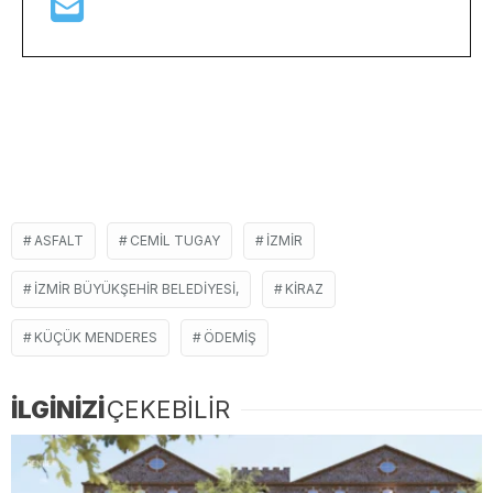
ASFALT
CEMIL TUGAY
İZMIR
İZMIR BÜYÜKŞEHIR BELEDIYESI,
KIRAZ
KÜÇÜK MENDERES
ÖDEMIŞ
İLGİNİZİ
ÇEKEBİLİR