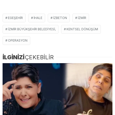
EGEŞEHIR
IHALE
IZBETON
İZMIR
İZMIR BÜYÜKŞEHIR BELEDIYESI,
KENTSEL DÖNÜŞÜM
OPERASYON
İLGİNİZİ
ÇEKEBİLİR