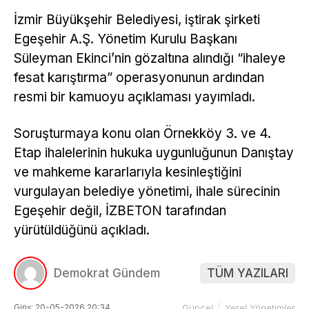
İzmir Büyükşehir Belediyesi, iştirak şirketi
Egeşehir A.Ş. Yönetim Kurulu Başkanı
Süleyman Ekinci’nin gözaltına alındığı “ihaleye
fesat karıştırma” operasyonunun ardından
resmi bir kamuoyu açıklaması yayımladı.
Soruşturmaya konu olan Örnekköy 3. ve 4.
Etap ihalelerinin hukuka uygunluğunun Danıştay
ve mahkeme kararlarıyla kesinleştiğini
vurgulayan belediye yönetimi, ihale sürecinin
Egeşehir değil, İZBETON tarafından
yürütüldüğünü açıkladı.
Demokrat Gündem
TÜM YAZILARI
Giriş: 20-05-2026 20:34
Güncel
Yerel Yönetimler