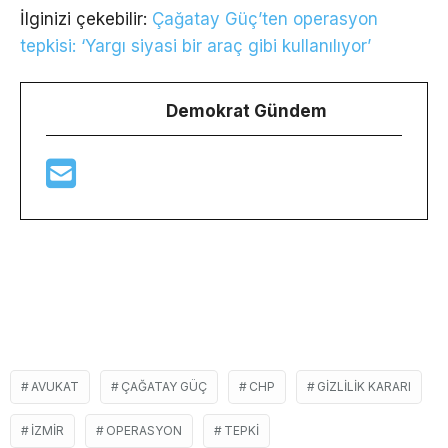
İlginizi çekebilir:
Çağatay Güç’ten operasyon
tepkisi: ‘Yargı siyasi bir araç gibi kullanılıyor’
Demokrat Gündem
AVUKAT
ÇAĞATAY GÜÇ
CHP
GIZLILIK KARARI
İZMIR
OPERASYON
TEPKI