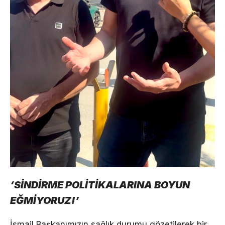
‘SİNDİRME POLİTİKALARINA BOYUN
EĞMİYORUZ!’
İsmail Başkanımızın sağlık durumu gözetilerek bir