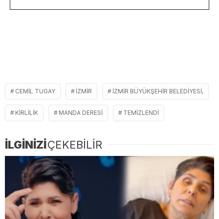
CEMIL TUGAY
İZMIR
İZMIR BÜYÜKŞEHIR BELEDIYESI,
KIRLILIK
MANDA DERESI
TEMIZLENDI
İLGİNİZİ
ÇEKEBİLİR