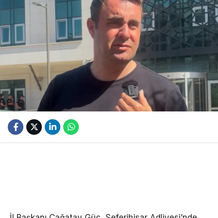
İl Başkanı Çağatay Güç, Seferihisar Adliyesi’nde