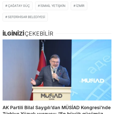
ÇAĞATAY GÜÇ
ISMAIL YETIŞKIN
IZMIR
SEFERIHISAR BELEDIYESI
İLGİNİZİ
ÇEKEBİLİR
AK Partili Bilal Saygılı’dan MÜSİAD Kongresi’nde
Türkiye Yüzyılı vurgusu: “En büyük gücümüz