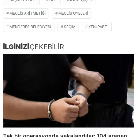
MECLIS ARITMETIĞI
MECLIS ÜYELERI
MENDERES BELEDIYESI
SEÇIM
YENI PARTI
İLGİNİZİ
ÇEKEBİLİR
Tek bir operasyonda yakalandılar: 104 aranan