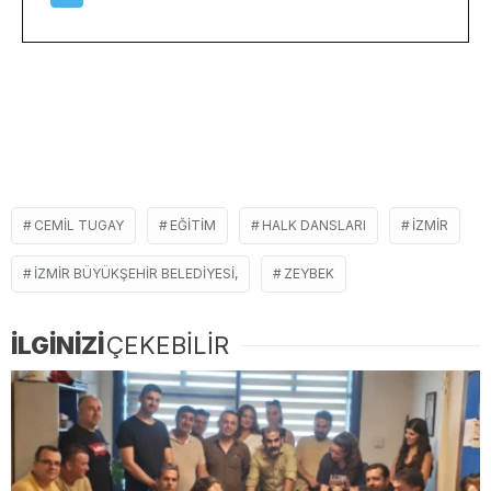
CEMIL TUGAY
EĞITIM
HALK DANSLARI
İZMIR
İZMIR BÜYÜKŞEHIR BELEDIYESI,
ZEYBEK
İLGİNİZİ
ÇEKEBİLİR