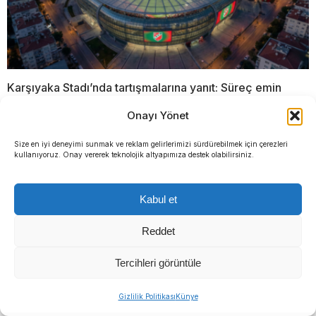
Karşıyaka Stadı’nda tartışmalarına yanıt: Süreç emin
adımlarla ilerliyor
Onayı Yönet
YORUMLAR
Size en iyi deneyimi sunmak ve reklam gelirlerimizi sürdürebilmek için çerezleri
kullanıyoruz. Onay vererek teknolojik altyapımıza destek olabilirsiniz.
Bir yanıt yazın
Kabul et
Yorum
*
Reddet
Tercihleri görüntüle
Gizlilik Politikası
Künye
Ad
*
E-posta
*