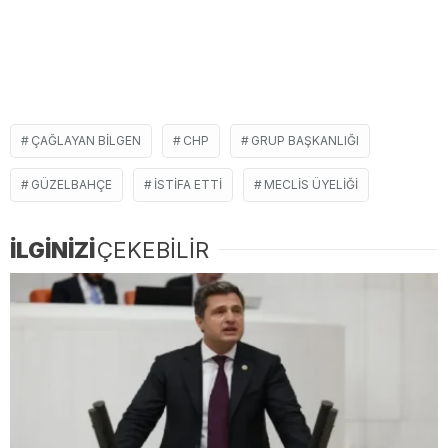
ÇAĞLAYAN BILGEN
CHP
GRUP BAŞKANLIĞI
GÜZELBAHÇE
ISTIFA ETTI
MECLIS ÜYELIĞI
İLGİNİZİ
ÇEKEBİLİR