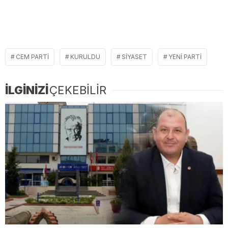
CEM PARTI
KURULDU
SIYASET
YENI PARTI
İLGİNİZİ
ÇEKEBİLİR