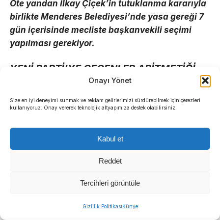
Öte yandan İlkay Çiçek’in tutuklanma kararıyla
birlikte Menderes Belediyesi’nde yasa gereği 7
gün içerisinde mecliste başkanvekili seçimi
yapılması gerekiyor.
YENİ PARTİ’YE GEÇENLER ARİTMETİĞİ
Onayı Yönet
DEĞİŞTİRDİ
Size en iyi deneyimi sunmak ve reklam gelirlerimizi sürdürebilmek için çerezleri
Belediye Başkanı Çiçek ile birlikte Meclis üyeleri
kullanıyoruz. Onay vererek teknolojik altyapımıza destek olabilirsiniz.
Rüzgar Sönmez ve Emre Pala’nın da tutuklanması,
belediye meclisindeki sandalye dağılımını baştan
Kabul et
aşağı değiştirdi.
Reddet
Seçimlerden sonra 18 sandalyeye sahip olan
Tercihleri görüntüle
CHP’de 10 üyenin YENİ Parti’ye geçmesi ve
tutuklamalar sonrası CHP’nin üye sayısı 6’ya
Sıradaki Haber
Gizlilik Politikası
Künye
düştü. YENİ Parti’nin 10 meclis üyesine sahip
İzmir İtfaiyesi’ne 13,5 milyon Euro’luk teknoloji yatırımı