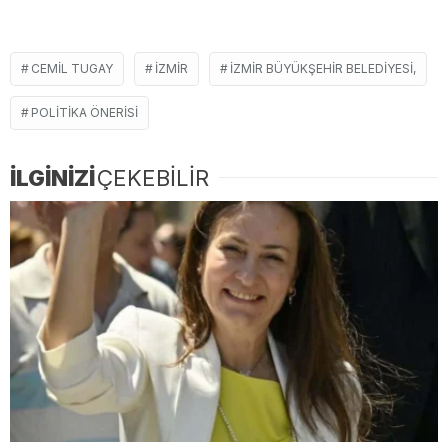
CEMIL TUGAY
İZMIR
İZMIR BÜYÜKŞEHIR BELEDIYESI,
POLITIKA ÖNERISI
İLGİNİZİ
ÇEKEBİLİR