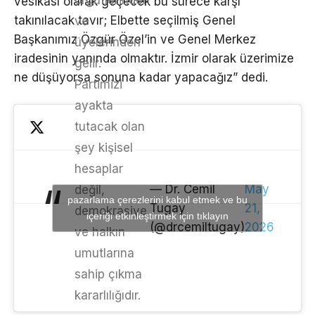
vesikası olarak geçecek bu sürece karşı
takınılacak tavır; Elbette seçilmiş Genel
ve
Başkanımız Özgür Özel’in ve Genel Merkez
üyelerinden
iradesinin yanında olmaktır. İzmir olarak üzerimize
gelir.
ne düşüyorsa sonuna kadar yapacağız” dedi.
Partimizi
ayakta
tutacak olan
şey kişisel
hesaplar
— Dr. Cemil
May
değil,
pazarlama çerezlerini kabul etmek ve bu
Tugay
21,
demokrasiye
içeriği etkinleştirmek için tıklayın
(@drcemiltugay)
2026
ve halkın
umutlarına
sahip çıkma
kararlılığıdır.