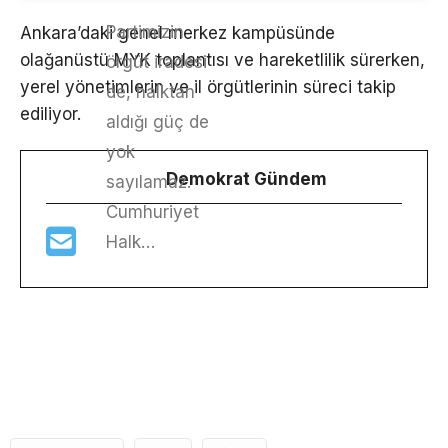
Partimizin
Ankara’daki genel merkez kampüsünde
olağanüstü MYK toplantısı ve hareketlilik sürerken,
örgüt iradesi
yerel yönetimlerin ve il örgütlerinin süreci takip
de, halktan
ediliyor.
aldığı güç de
yok
Demokrat Gündem
sayılamaz.
Cumhuriyet
Halk…