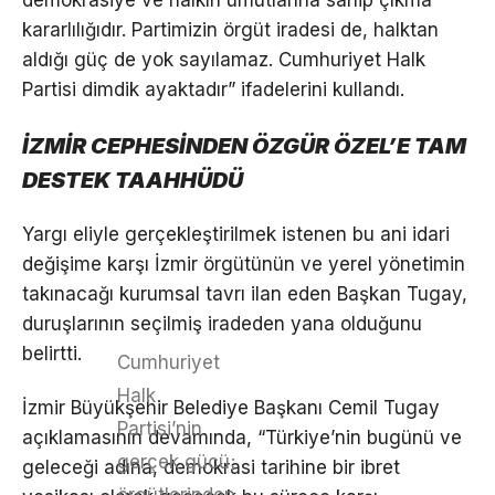
kararlılığıdır. Partimizin örgüt iradesi de, halktan
aldığı güç de yok sayılamaz. Cumhuriyet Halk
Partisi dimdik ayaktadır” ifadelerini kullandı.
İZMİR CEPHESİNDEN ÖZGÜR ÖZEL’E TAM
DESTEK TAAHHÜDÜ
Yargı eliyle gerçekleştirilmek istenen bu ani idari
değişime karşı İzmir örgütünün ve yerel yönetimin
takınacağı kurumsal tavrı ilan eden Başkan Tugay,
duruşlarının seçilmiş iradeden yana olduğunu
belirtti.
Cumhuriyet
Halk
İzmir Büyükşehir Belediye Başkanı Cemil Tugay
Partisi’nin
açıklamasının devamında, “Türkiye’nin bugünü ve
gerçek gücü;
geleceği adına, demokrasi tarihine bir ibret
örgütlerinden