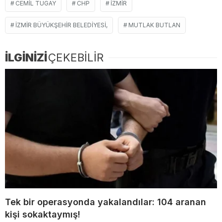
CEMIL TUGAY
CHP
İZMIR
İZMIR BÜYÜKŞEHIR BELEDIYESI,
MUTLAK BUTLAN
İLGİNİZİ
ÇEKEBİLİR
Tek bir operasyonda yakalandılar: 104 aranan
kişi sokaktaymış!