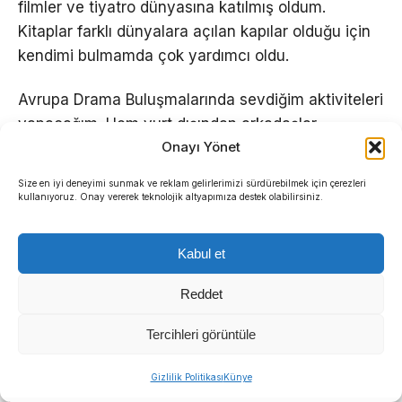
filmler ve tiyatro dünyasına katılmış oldum.
Kitaplar farklı dünyalara açılan kapılar olduğu için
kendimi bulmamda çok yardımcı oldu.
Avrupa Drama Buluşmalarında sevdiğim aktiviteleri
yapacağım. Hem yurt dışından arkadaşlar
Onayı Yönet
edinmeyi hem İngilizcemi geliştirmeyi hem de yeni
kültürlerle tanışmayı çok istiyorum” dedi.
Size en iyi deneyimi sunmak ve reklam gelirlerimizi sürdürebilmek için çerezleri
kullanıyoruz. Onay vererek teknolojik altyapımıza destek olabilirsiniz.
Kabul et
Reddet
Tercihleri görüntüle
Sıradaki Haber
Gizlilik Politikası
Künye
İzmir İtfaiyesi’ne 13,5 milyon Euro’luk teknoloji yatırımı