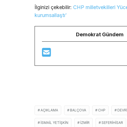
İlginizi çekebilir:
CHP milletvekilleri Yü
kurumsallaştı’
Demokrat Gündem
AÇIKLAMA
BALÇOVA
CHP
DEVRI
ISMAIL YETIŞKIN
IZMIR
SEFERIHISAR