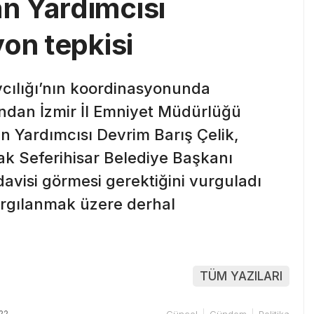
n Yardımcısı
on tepkisi
cılığı’nın koordinasyonunda
dan İzmir İl Emniyet Müdürlüğü
 Yardımcısı Devrim Barış Çelik,
rak Seferihisar Belediye Başkanı
tedavisi görmesi gerektiğini vurguladı
argılanmak üzere derhal
TÜM YAZILARI
22
Güncel
Gündem
Politika