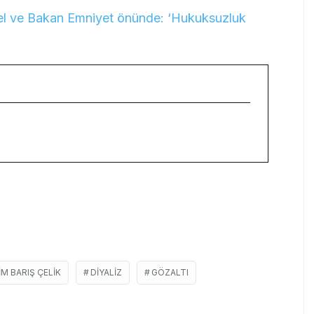
cel ve Bakan Emniyet önünde: ‘Hukuksuzluk
M BARIŞ ÇELIK
DIYALIZ
GÖZALTI