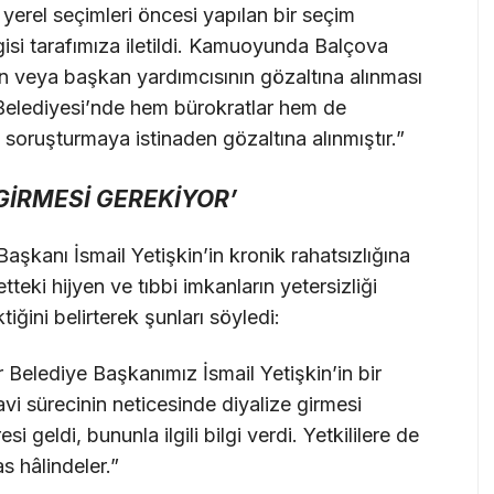
erel seçimleri öncesi yapılan bir seçim
lgisi tarafımıza iletildi. Kamuoyunda Balçova
atın veya başkan yardımcısının gözaltına alınması
 Belediyesi’nde hem bürokratlar hem de
 soruşturmaya istinaden gözaltına alınmıştır.”
 GİRMESİ GEREKİYOR’
aşkanı İsmail Yetişkin’in kronik rahatsızlığına
teki hijyen ve tıbbi imkanların yetersizliği
ğini belirterek şunları söyledi:
r Belediye Başkanımız İsmail Yetişkin’in bir
i sürecinin neticesinde diyalize girmesi
i geldi, bununla ilgili bilgi verdi. Yetkililere de
s hâlindeler.”