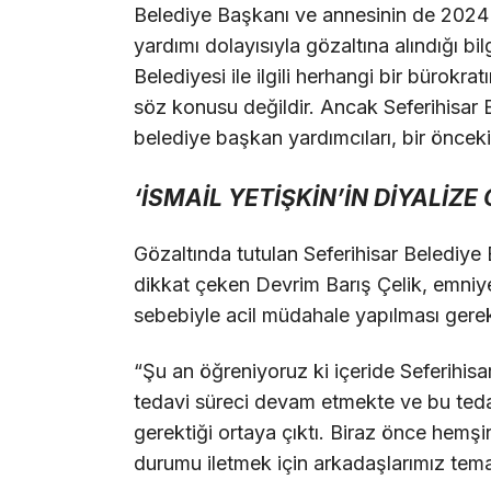
Belediye Başkanı ve annesinin de 2024 y
yardımı dolayısıyla gözaltına alındığı bi
Belediyesi ile ilgili herhangi bir bürokr
söz konusu değildir. Ancak Seferihisar
belediye başkan yardımcıları, bir önceki
‘İSMAİL YETİŞKİN’İN DİYALİZE
Gözaltında tutulan Seferihisar Belediye B
dikkat çeken Devrim Barış Çelik, emniyet
sebebiyle acil müdahale yapılması gerekti
“Şu an öğreniyoruz ki içeride Seferihisa
tedavi süreci devam etmekte ve bu tedav
gerektiği ortaya çıktı. Biraz önce hemşires
durumu iletmek için arkadaşlarımız tema