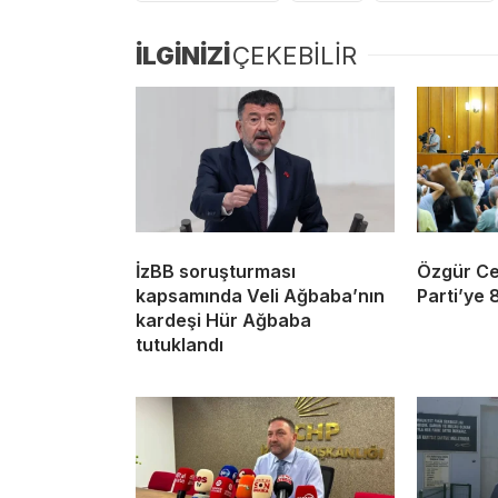
İLGİNİZİ
ÇEKEBİLİR
İzBB soruşturması
Özgür Cey
kapsamında Veli Ağbaba’nın
Parti’ye 
kardeşi Hür Ağbaba
tutuklandı