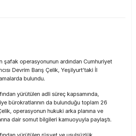
rsan şafak operasyonunun ardından Cumhuriyet
sı Devrim Barış Çelik, Yeşilyurt’taki İl
amalarda bulundu.
afından yürütülen adli süreç kapsamında,
diye bürokratlarının da bulunduğu toplam 26
 Çelik, operasyonun hukuki arka planına ve
arına dair somut bilgileri kamuoyuyla paylaştı.
afından yürütülen rüşvet ve usulsüzlük