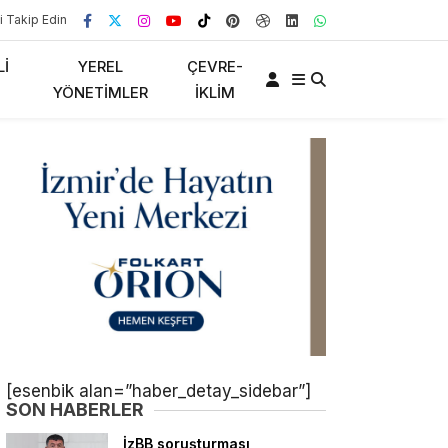
i Takip Edin
LI
YEREL
ÇEVRE-
YÖNETIMLER
İKLIM
[esenbik alan=”haber_detay_sidebar”]
SON HABERLER
İzBB soruşturması