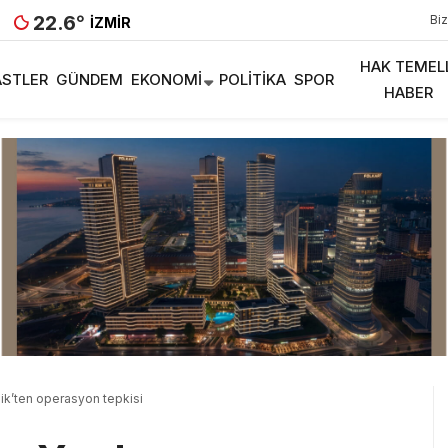
22.6
°
Biz
İZMIR
HAK TEMEL
STLER
GÜNDEM
EKONOMI
POLITIKA
SPOR
HABER
ik’ten operasyon tepkisi