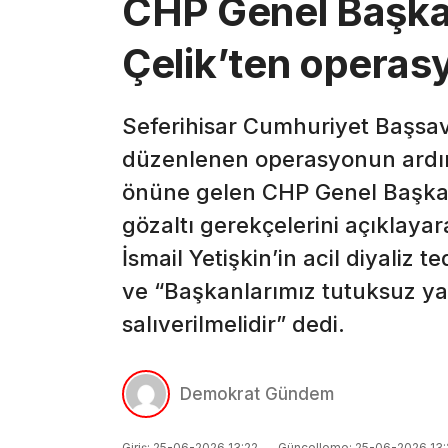
CHP Genel Başka
Çelik’ten operasy
Seferihisar Cumhuriyet Başsav
düzenlenen operasyonun ardın
önüne gelen CHP Genel Başkan
gözaltı gerekçelerini açıklaya
İsmail Yetişkin’in acil diyaliz 
ve “Başkanlarımız tutuksuz y
salıverilmelidir” dedi.
Demokrat Gündem
Giriş: 25-06-2026 13:22
Güncelleme: 25-06-2026 13: