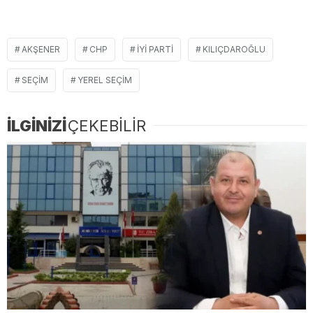
AKŞENER
CHP
IYI PARTI
KILIÇDAROĞLU
SEÇIM
YEREL SEÇIM
İLGİNİZİ
ÇEKEBİLİR