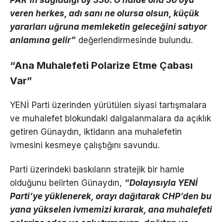
PAR’ın sağladığı oy 330. O halde ona 30 oyu
veren herkes, adı sanı ne olursa olsun, küçük
yararları uğruna memleketin geleceğini satıyor
anlamına gelir”
değerlendirmesinde bulundu.
“Ana Muhalefeti Polarize Etme Çabası
Var”
YENİ Parti üzerinden yürütülen siyasi tartışmalara
ve muhalefet blokundaki dalgalanmalara da açıklık
getiren Günaydın, iktidarın ana muhalefetin
ivmesini kesmeye çalıştığını savundu.
Parti üzerindeki baskıların stratejik bir hamle
olduğunu belirten Günaydın,
“Dolayısıyla YENİ
Parti’ye yüklenerek, orayı dağıtarak CHP’den bu
yana yükselen ivmemizi kırarak, ana muhalefeti