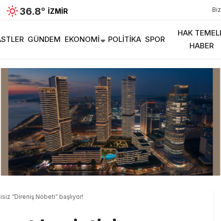
36.8
°
Biz
İZMIR
HAK TEMEL
STLER
GÜNDEM
EKONOMI
POLITIKA
SPOR
HABER
siz “Direniş Nöbeti” başlıyor!