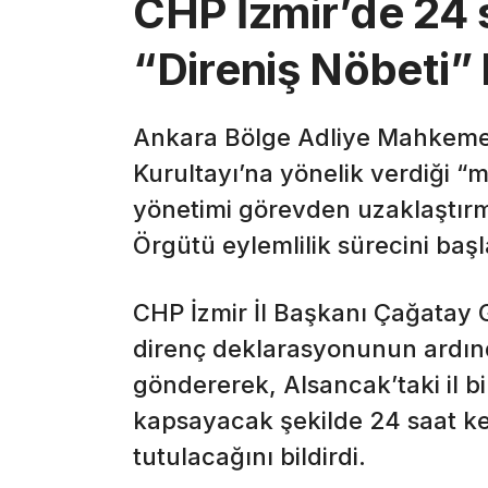
CHP İzmir’de 24 s
“Direniş Nöbeti” 
Ankara Bölge Adliye Mahkemes
Kurultayı’na yönelik verdiği “
yönetimi görevden uzaklaştır
Örgütü eylemlilik sürecini başla
CHP İzmir İl Başkanı Çağatay 
direnç deklarasyonunun ardın
göndererek, Alsancak’taki il b
kapsayacak şekilde 24 saat ke
tutulacağını bildirdi.