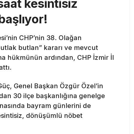
aat kesintisiz
başlıyor!
i’nin CHP’nin 38. Olağan
mutlak butlan” kararı ve mevcut
ma hükmünün ardından, CHP İzmir İl
ttı.
Güç, Genel Başkan Özgür Özel’in
dan 30 ilçe başkanlığına genelge
inasında bayram günlerini de
sintisiz, dönüşümlü nöbet