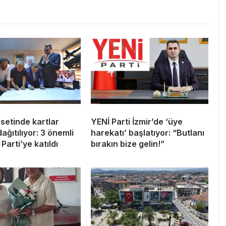
asetinde kartlar
YENİ Parti İzmir’de ‘üye
ağıtılıyor: 3 önemli
harekatı’ başlatıyor: “Butlanı
Parti’ye katıldı
bırakın bize gelin!”