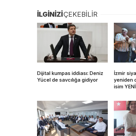
İLGİNİZİ
ÇEKEBİLİR
Dijital kumpas iddiası: Deniz
İzmir siy
Yücel de savcılığa gidiyor
yeniden d
isim YENİ 