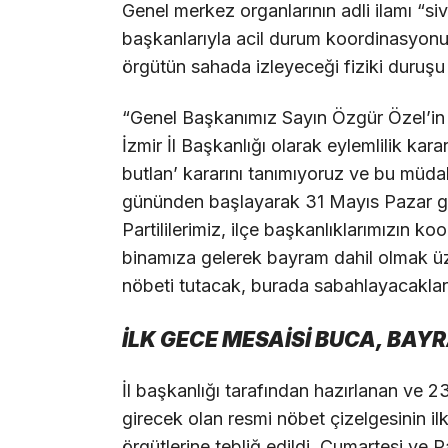
Genel merkez organlarının adli ilamı “siv
başkanlarıyla acil durum koordinasyon
örgütün sahada izleyeceği fiziki duruşu 
“Genel Başkanımız Sayın Özgür Özel’in h
İzmir İl Başkanlığı olarak eylemlilik k
butlan’ kararını tanımıyoruz ve bu müd
gününden başlayarak 31 Mayıs Pazar g
Partililerimiz, ilçe başkanlıklarımızın 
binamıza gelerek bayram dahil olmak ü
nöbeti tutacak, burada sabahlayacaklar
İLK GECE MESAİSİ BUCA, BAY
İl başkanlığı tarafından hazırlanan ve 2
girecek olan resmi nöbet çizelgesinin il
örgütlerine tebliğ edildi. Cumartesi ve P