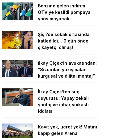
Benzine gelen indirim
ÖTV’ye kesildi pompaya
yansımayacak
Şişli’de sokak ortasında
katledildi… 9 gün önce
şikayetçi olmuş!
İlkay Çiçek’in avukatından:
“Sızdırılan yazışmalar
kurgusal ve dijital montaj”
İlkay Çiçek’ten suç
duyurusu: Yapay zekalı
şantaj ve itibar suikastı
iddiası
Kayıt yok, ücret yok! Matını
kapıp gelen Arena