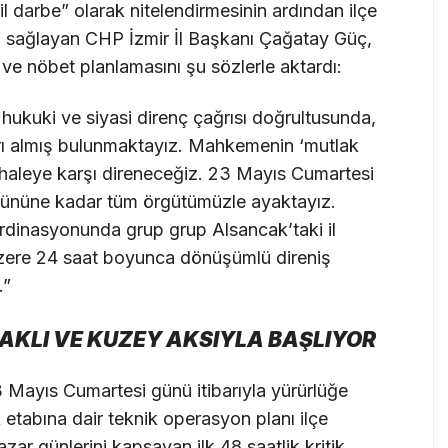
il darbe” olarak nitelendirmesinin ardından ilçe
u sağlayan CHP İzmir İl Başkanı Çağatay Güç,
ve nöbet planlamasını şu sözlerle aktardı:
ukuki ve siyasi direnç çağrısı doğrultusunda,
ararı almış bulunmaktayız. Mahkemenin ‘mutlak
ahaleye karşı direneceğiz. 23 Mayıs Cumartesi
ününe kadar tüm örgütümüzle ayaktayız.
koordinasyonunda grup grup Alsancak’taki il
zere 24 saat boyunca dönüşümlü direniş
.”
RAKLI VE KUZEY AKSIYLA BAŞLIYOR
3 Mayıs Cumartesi günü itibarıyla yürürlüğe
k etabına dair teknik operasyon planı ilçe
azar günlerini kapsayan ilk 48 saatlik kritik