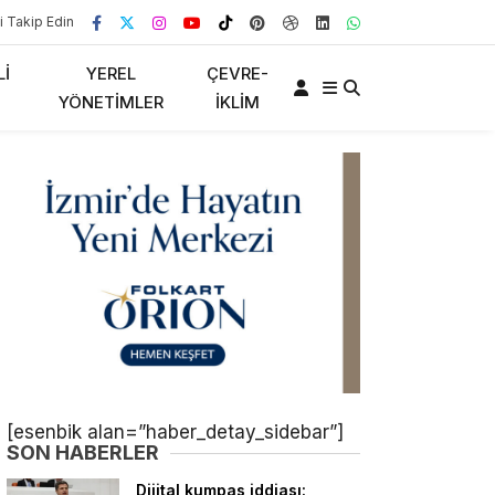
i Takip Edin
LI
YEREL
ÇEVRE-
YÖNETIMLER
İKLIM
[esenbik alan=”haber_detay_sidebar”]
SON HABERLER
Dijital kumpas iddiası: