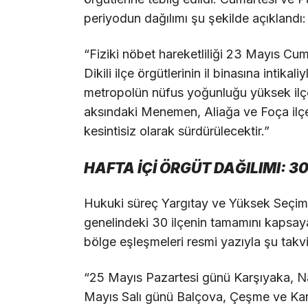
periyodun dağılımı şu şekilde açıklandı:
“Fiziki nöbet hareketliliği 23 Mayıs Cu
Dikili ilçe örgütlerinin il binasına intik
metropolün nüfus yoğunluğu yüksek ilç
aksındaki Menemen, Aliağa ve Foça ilçe
kesintisiz olarak sürdürülecektir.”
HAFTA İÇİ ÖRGÜT DAĞILIMI: 3
Hukuki süreç Yargıtay ve Yüksek Seçim 
genelindeki 30 ilçenin tamamını kapsayan
bölge eşleşmeleri resmi yazıyla şu takv
“25 Mayıs Pazartesi günü Karşıyaka, Na
Mayıs Salı günü Balçova, Çeşme ve Kara