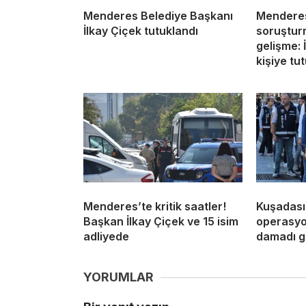
Menderes Belediye Başkanı
Menderes
İlkay Çiçek tutuklandı
soruştur
gelişme: 
kişiye tu
Menderes’te kritik saatler!
Kuşadası
Başkan İlkay Çiçek ve 15 isim
operasyon
adliyede
damadı g
YORUMLAR