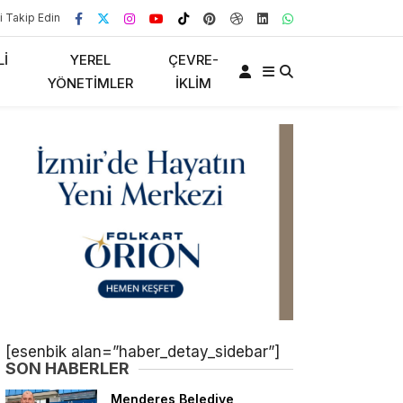
i Takip Edin
LI
YEREL
ÇEVRE-
YÖNETIMLER
İKLIM
[esenbik alan=”haber_detay_sidebar”]
SON HABERLER
Menderes Belediye