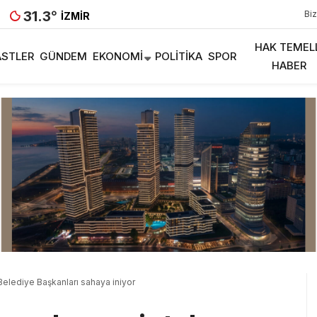
31.3
°
Biz
İZMIR
HAK TEMEL
STLER
GÜNDEM
EKONOMI
POLITIKA
SPOR
HABER
Belediye Başkanları sahaya iniyor