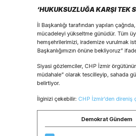
‘HUKUKSUZLUĞA KARŞI TEK S
İl Başkanlığı tarafından yapılan çağrıd
mücadeleyi yükseltme günüdür. Tüm üyel
hemşehrilerimizi, irademize vurulmak is
Başkanlığımızın önüne bekliyoruz” ifadel
Siyasi gözlemciler, CHP İzmir örgütünün
müdahale” olarak tescilleyip, sahada güç
belirtiyor.
İlginizi çekebilir:
CHP İzmir’den direniş ça
Demokrat Gündem