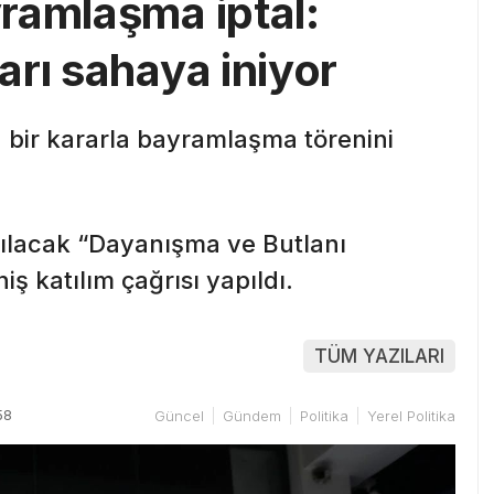
ramlaşma iptal:
rı sahaya iniyor
z bir kararla bayramlaşma törenini
ılacak “Dayanışma ve Butlanı
ş katılım çağrısı yapıldı.
TÜM YAZILARI
58
Güncel
Gündem
Politika
Yerel Politika