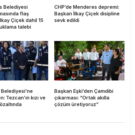
 Belediyesi
CHP’de Menderes depremi:
masında flaş
Başkan İlkay Çiçek disipline
İlkay Çiçek dahil 15
sevk edildi
tuklama talebi
 Belediyesi’ne
Başkan Eşki’den Çamdibi
: Tezcan’ın kızı ve
çıkarması: “Ortak akılla
özaltında
çözüm üretiyoruz”