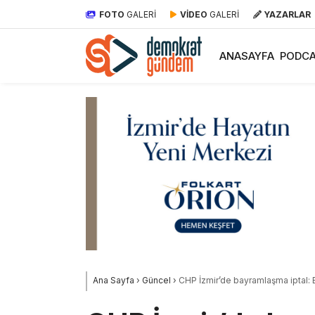
FOTO
GALERİ
VİDEO
GALERİ
YAZARLAR
ANASAYFA
PODCA
Ana Sayfa
›
Güncel
›
CHP İzmir’de bayramlaşma iptal: 