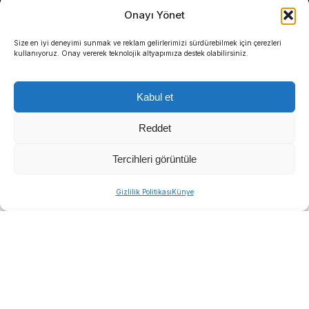
Onayı Yönet
Size en iyi deneyimi sunmak ve reklam gelirlerimizi sürdürebilmek için çerezleri
kullanıyoruz. Onay vererek teknolojik altyapımıza destek olabilirsiniz.
Kabul et
Reddet
Tercihleri görüntüle
DEMOKRAT GÜNDEM-HABER MERKEZİ-
İzmir
Gizlilik Politikası
Künye
Cumhuriyet Başsavcılığı koordinesinde yürütülen
geniş kapsamlı soruşturmada yeni ve sıcak bir
gelişme yaşandı. Başsavcılık koordinesinde
yürütülen soruşturma kapsamında Menderes
Belediyesi’ne düzenlenen operasyonun adli süreci
netleşti.