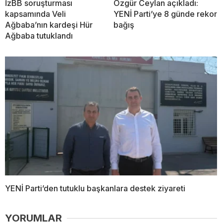
İzBB soruşturması
Özgür Ceylan açıkladı:
kapsamında Veli
YENİ Parti’ye 8 günde rekor
Ağbaba’nın kardeşi Hür
bağış
Ağbaba tutuklandı
YENİ Parti’den tutuklu başkanlara destek ziyareti
YORUMLAR