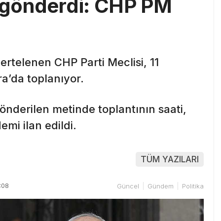
ı gönderdi: CHP PM
ertelenen CHP Parti Meclisi, 11
’da toplanıyor.
önderilen metinde toplantının saati,
emi ilan edildi.
TÜM YAZILARI
:08
Güncel
Gündem
Politika