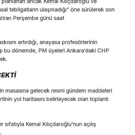
ı planlanan ancak Kemal Kılıçdaroğlu ve
 yasal tebligatların ulaşmadığı” öne sürülerek son
aziran Perşembe günü saat
kısını artırdığı, anayasa profesörlerinin
dığı bu dönemde, PM üyeleri Ankara’daki CHP
ek.
ÇEKTİ
’nin masasına gelecek resmi gündem maddeleri
tinin yol haritasını belirleyecek olan toplantı
 sıfatıyla Kemal Kılıçdaroğlu’nun açılış
.