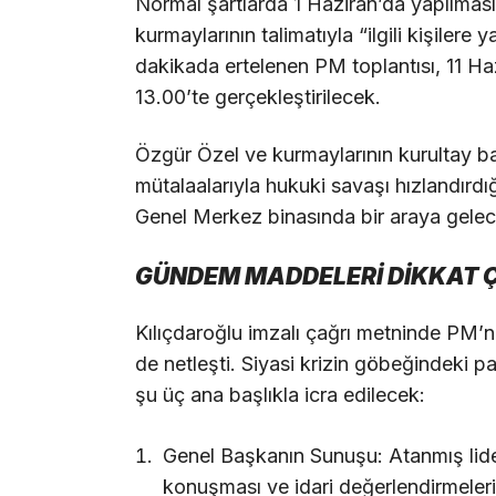
Normal şartlarda 1 Haziran’da yapılmas
kurmaylarının talimatıyla “ilgili kişilere
dakikada ertelenen PM toplantısı, 11 H
13.00’te gerçekleştirilecek.
Özgür Özel ve kurmaylarının kurultay bas
mütalaalarıyla hukuki savaşı hızlandır
Genel Merkez binasında bir araya gelec
GÜNDEM MADDELERİ DİKKAT 
Kılıçdaroğlu imzalı çağrı metninde PM
de netleşti. Siyasi krizin göbeğindeki par
şu üç ana başlıkla icra edilecek:
Genel Başkanın Sunuşu: Atanmış lider
konuşması ve idari değerlendirmeleri