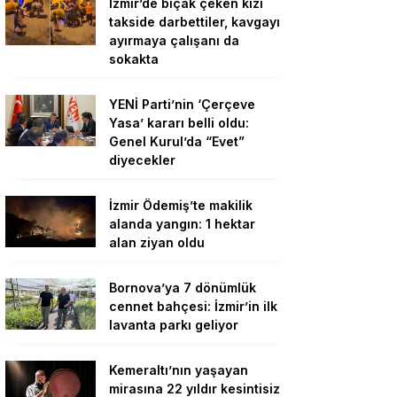
İzmir’de bıçak çeken kızı
takside darbettiler, kavgayı
ayırmaya çalışanı da
sokakta
YENİ Parti’nin ‘Çerçeve
Yasa’ kararı belli oldu:
Genel Kurul’da “Evet”
diyecekler
İzmir Ödemiş’te makilik
alanda yangın: 1 hektar
alan ziyan oldu
Bornova’ya 7 dönümlük
cennet bahçesi: İzmir’in ilk
lavanta parkı geliyor
Kemeraltı’nın yaşayan
mirasına 22 yıldır kesintisiz