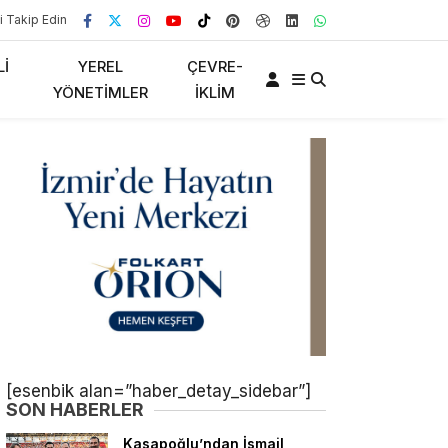
i Takip Edin
LI
YEREL
ÇEVRE-
YÖNETIMLER
İKLIM
[esenbik alan=”haber_detay_sidebar”]
SON HABERLER
Kasapoğlu’ndan İsmail