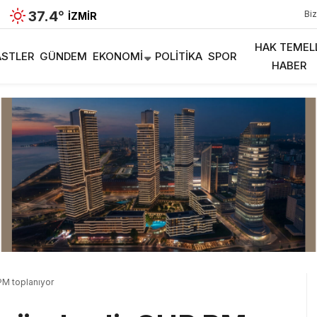
37.4
°
Biz
İZMIR
HAK TEMEL
STLER
GÜNDEM
EKONOMI
POLITIKA
SPOR
HABER
PM toplanıyor